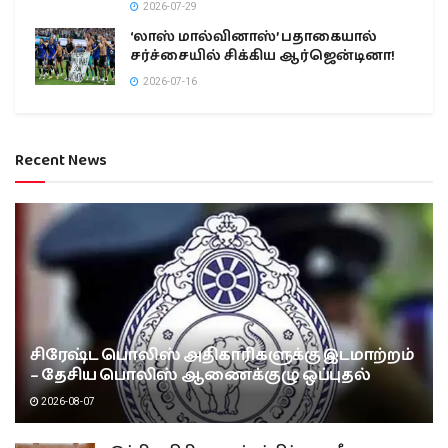
2026-07-29
‘லாஸ் மால்வினாஸ்’ பதாகையால்
சர்ச்சையில் சிக்கிய ஆர்ஜென்டினா!
2026-07-16
Recent News
சிரேஷ்ட பொலிஸ் அதிகாரிகளுக்கு இடமாற்றம்
– தேசிய பொலிஸ் ஆணைக்குழு ஒப்புதல்
2026-08-07