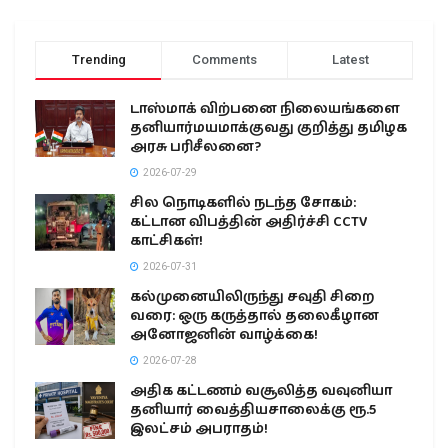
Trending
Comments
Latest
டாஸ்மாக் விற்பனை நிலையங்களை
தனியார்மயமாக்குவது குறித்து தமிழக
அரசு பரிசீலனை?
2026-07-29
சில நொடிகளில் நடந்த சோகம்:
கட்டான விபத்தின் அதிர்ச்சி CCTV
காட்சிகள்!
2026-07-31
கல்முனையிலிருந்து சவுதி சிறை
வரை: ஒரு கருத்தால் தலைகீழான
அனோஜனின் வாழ்க்கை!
2026-07-28
அதிக கட்டணம் வசூலித்த வவுனியா
தனியார் வைத்தியசாலைக்கு ரூ.5
இலட்சம் அபராதம்!