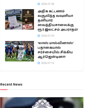
2026-07-28
அதிக கட்டணம்
வசூலித்த வவுனியா
தனியார்
வைத்தியசாலைக்கு
ரூ.5 இலட்சம் அபராதம்!
2026-07-29
‘லாஸ் மால்வினாஸ்’
பதாகையால்
சர்ச்சையில் சிக்கிய
ஆர்ஜென்டினா!
2026-07-16
Recent News