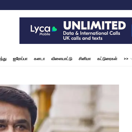
ந்து
ஐரோப்பா
கனடா
விளையாட்டு
சினிமா
கட்டுரைகள்
>>