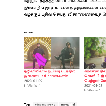
மற்றும் தந்தத்திலான சிலைகள் மீட்கப்
இரண்டு ஜோடி யானைத் தந்தங்களை வைத்
வழக்குப் பதிவு செய்து விசாரணையைத் தொ
Related
ரஜினியின் ஜெயிலர் படத்தில்
கர்ணன் திர
இணையும் மோகன்லால்!
வெளியீட்ட
பெற்றார் ம
2023-01-09
In "சினிமா"
2021-04-02
In "சினிமா"
Tags:
cinema news
moganlal