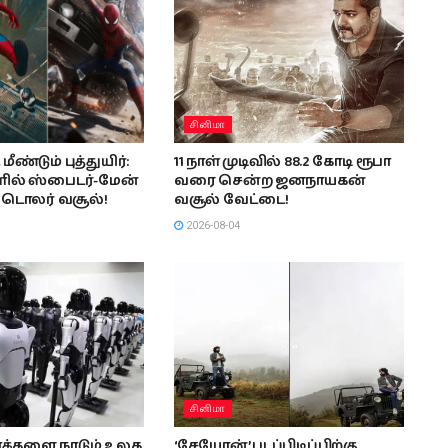
சினிமா
மீண்டும் புத்துயிர்:
11 நாள் முடிவில் 88.2 கோடி ரூபா
ளில் ஸ்பைடர்-மேன்
வரை சென்ற ஜனநாயகன்
் டொலர் வசூல்!
வசூல் வேட்டை!
2026-08-04
சினிமா
்களை நாடும் உலக
‘சேயோன்’ படப்பிடிப்பிற்கு