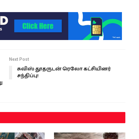
Next Post
சுவிஸ் தூதருடன் ரெலோ கட்சியினர்
சந்திப்பு!
ு