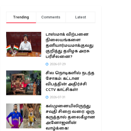
Trending
Comments
Latest
டாஸ்மாக் விற்பனை
நிலையங்களை
தனியார்மயமாக்குவது
குறித்து தமிழக அரசு
பரிசீலனை?
2026-07-29
சில நொடிகளில் நடந்த
சோகம்: கட்டான
விபத்தின் அதிர்ச்சி
CCTV காட்சிகள்!
2026-07-31
கல்முனையிலிருந்து
சவுதி சிறை வரை: ஒரு
கருத்தால் தலைகீழான
அனோஜனின்
வாழ்க்கை!