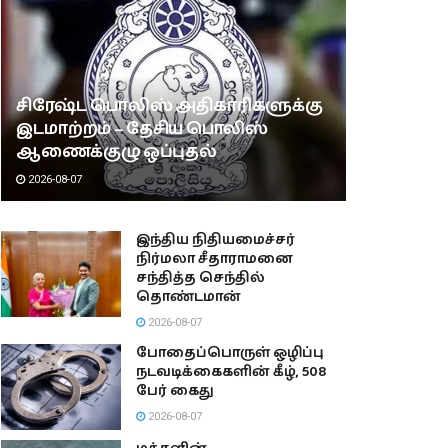
சிரேஷ்ட பொலிஸ் அதிகாரிகளுக்கு
இடமாற்றம் – தேசிய பொலிஸ்
ஆணைக்குழு ஒப்புதல்
2026-08-07
இந்திய நிதியமைச்சர்
நிர்மலா சீதாராமனை
சந்தித்த செந்தில்
தொண்டமான்
2026-08-07
போதைப்பொருள் ஒழிப்பு
நடவடிக்கைகளின் கீழ், 508
பேர் கைது
2026-08-07