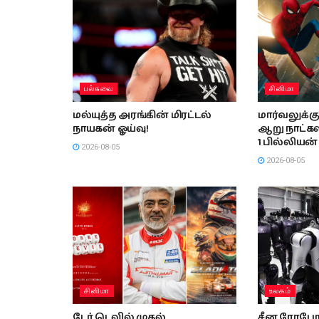
பல்சுவை
சினிமா
மல்யுத்த அரங்கின் மிரட்டல்
மார்வலுக்கு 
நாயகன் ஓய்வு!
ஆறு நாட்க
1 பில்லியன
2026-08-05
2026-08-05
சினிமா
உலகம்
டேர் டெவில் முதல்
சீன ரோபோக