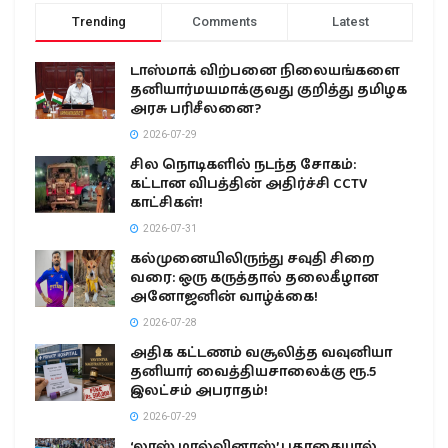
Trending
Comments
Latest
டாஸ்மாக் விற்பனை நிலையங்களை
தனியார்மயமாக்குவது குறித்து தமிழக
அரசு பரிசீலனை?
2026-07-29
சில நொடிகளில் நடந்த சோகம்:
கட்டான விபத்தின் அதிர்ச்சி CCTV
காட்சிகள்!
2026-07-31
கல்முனையிலிருந்து சவுதி சிறை
வரை: ஒரு கருத்தால் தலைகீழான
அனோஜனின் வாழ்க்கை!
2026-07-28
அதிக கட்டணம் வசூலித்த வவுனியா
தனியார் வைத்தியசாலைக்கு ரூ.5
இலட்சம் அபராதம்!
2026-07-29
‘லாஸ் மால்வினாஸ்’ பதாகையால்