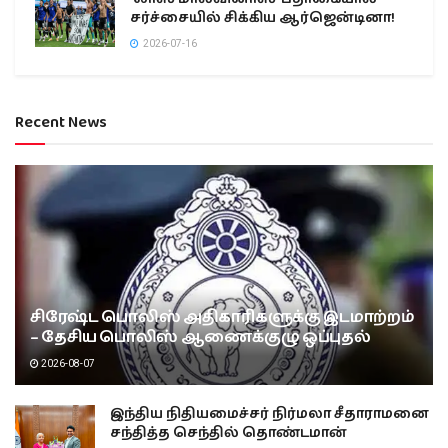
சர்ச்சையில் சிக்கிய ஆர்ஜென்டினா!
2026-07-16
Recent News
சிரேஷ்ட பொலிஸ் அதிகாரிகளுக்கு இடமாற்றம்
– தேசிய பொலிஸ் ஆணைக்குழு ஒப்புதல்
2026-08-07
இந்திய நிதியமைச்சர் நிர்மலா சீதாராமனை
சந்தித்த செந்தில் தொண்டமான்