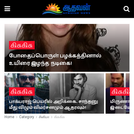
கிசுகிசு
போதைப்பொருள் பழக்கத்தினால்
உயிரை இழந்த நடிகை!
கிசுகிசு
கிசுகிச
பாக்யராஜ் பெயரில் அறிக்கை.. சாந்தனு
மிருணாள் 
மீது விழும் விமர்சனமும் ஆதரவும்!
இடையே க
Home
Category
சினிமா
கிசுகிசு