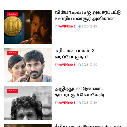
லியோ update ஐ அவசரப்பட்டு
கிசுகிசு
உளறிய மன்சூர் அலிகான்
BY
KAVIPRIYA S
2023-08-15
மரியான் பாகம்- 2
கிசுகிசு
வரப்போகுதா?
BY
KAVIPRIYA S
2023-07-20
அஜித்துடன் இணைய
கிசுகிசு
தயாராகும் லோகேஷ்
BY
KAVIPRIYA S
2023-07-19