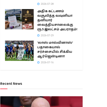
2026-07-28
அதிக கட்டணம்
வசூலித்த வவுனியா
தனியார்
வைத்தியசாலைக்கு
ரூ.5 இலட்சம் அபராதம்!
2026-07-29
‘லாஸ் மால்வினாஸ்’
பதாகையால்
சர்ச்சையில் சிக்கிய
ஆர்ஜென்டினா!
2026-07-16
Recent News