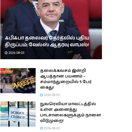
ஃபிஃபா தலைவர் தேர்தலில் புதிய
திருப்பம்; வேல்ஸ் ஆதரவு வாபஸ்!
2026-08-03
தலைக்கவசம் இன்றி
ஆபத்தான பயணம் –
சம்மாந்துறையில் 5 பேர்
கைது!
2026-08-03
நுவரெலியா மாவட்டத்தில்
உள்ள அனைத்து
பாடசாலைகளுக்கும் நாளை
விடுமுறை!
2026-08-03