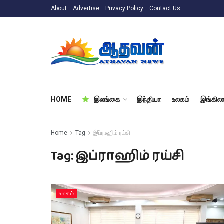
About
Advertise
Privacy Policy
Contact Us
HOME
இலங்கை
இந்தியா
உலகம்
இங்கிலா
Home
Tag
இப்ராஹிம் ரய்சி
Tag:
இப்ராஹிம் ரய்சி
உலகம்