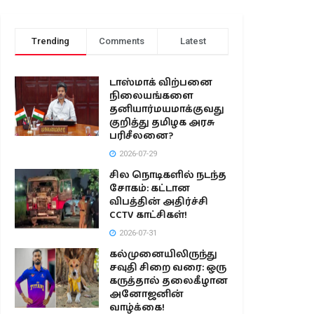
Trending
Comments
Latest
டாஸ்மாக் விற்பனை
நிலையங்களை
தனியார்மயமாக்குவது
குறித்து தமிழக அரசு
பரிசீலனை?
2026-07-29
சில நொடிகளில் நடந்த
சோகம்: கட்டான
விபத்தின் அதிர்ச்சி
CCTV காட்சிகள்!
2026-07-31
கல்முனையிலிருந்து
சவுதி சிறை வரை: ஒரு
கருத்தால் தலைகீழான
அனோஜனின்
வாழ்க்கை!