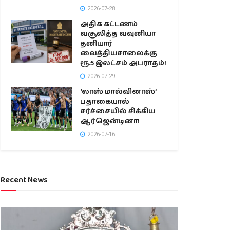
2026-07-28
அதிக கட்டணம்
வசூலித்த வவுனியா
தனியார்
வைத்தியசாலைக்கு
ரூ.5 இலட்சம் அபராதம்!
2026-07-29
‘லாஸ் மால்வினாஸ்’
பதாகையால்
சர்ச்சையில் சிக்கிய
ஆர்ஜென்டினா!
2026-07-16
Recent News