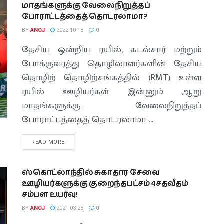
மாதங்களுக்கு வேலைநிறுத்தப்
போராட்டத்தைத் தொடரலாமா?
BY
ANOJ
2022-10-18
0
தேசிய ஒன்றிய ரயில், கடல்சார் மற்றும்
போக்குவரத்து தொழிலாளர்களின் தேசிய
தொழிற் தொழிற்சங்கத்தில் (RMT) உள்ள
ரயில் ஊழியர்கள் இன்னும் ஆறு
மாதங்களுக்கு வேலைநிறுத்தப்
போராட்டத்தைத் தொடரலாமா ...
READ MORE
ஸ்கொட்லாந்தில் சுகாதார சேவை
ஊழியர்களுக்கு குறைந்தபட்சம் 4சதவீதம்
சம்பள உயர்வு!
BY
ANOJ
2021-03-25
0