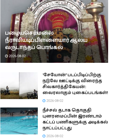
பழையசெம்மலை
நீராவியடிப்பிள்ளையார் ஆலய
வருடாந்தப் பொங்கல்
2026-08-02
‘சேயோன்’ படப்பிடிப்பிற்கு
நடுவே ஊட்டிக்கு விரைந்த
சிவகார்த்திகேயன்:
வைரலாகும் புகைப்படங்கள்!
2026-08-02
நீச்சல் தடாக தொகுதி
புனரமைப்பின் இரண்டாம்
கட்டப் பணிகளுக்கு அடிக்கல்
நாட்டப்பட்டது
2026-08-02