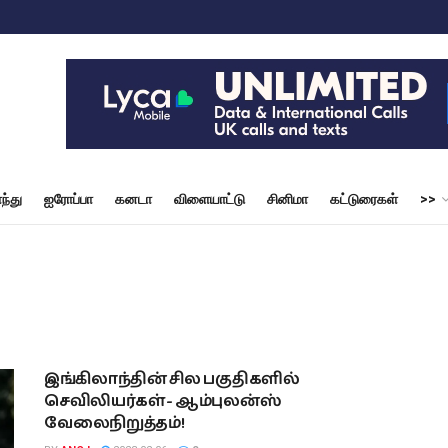
ந்து
ஐரோப்பா
கனடா
விளையாட்டு
சினிமா
கட்டுரைகள்
>>
இங்கிலாந்தின் சில பகுதிகளில்
செவிலியர்கள்- ஆம்புலன்ஸ்
வேலைநிறுத்தம்!