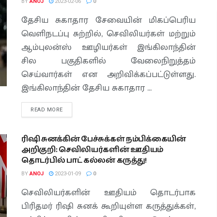
BY
ANOJ
2023-02-06
0
தேசிய சுகாதார சேவையின் மிகப்பெரிய
வெளிநடப்பு சுற்றில், செவிலியர்கள் மற்றும்
ஆம்புலன்ஸ் ஊழியர்கள் இங்கிலாந்தின்
சில பகுதிகளில் வேலைநிறுத்தம்
செய்வார்கள் என அறிவிக்கப்பட்டுள்ளது.
இங்கிலாந்தின் தேசிய சுகாதார ...
READ MORE
ரிஷி சுனக்கின் பேச்சுக்கள் நம்பிக்கையின்
அறிகுறி: செவிலியர்களின் ஊதியம்
தொடர்பில் பாட் கல்லன் கருத்து!
BY
ANOJ
2023-01-09
0
செவிலியர்களின் ஊதியம் தொடர்பாக
பிரிதமர் ரிஷி சுனக் கூறியுள்ள கருத்துக்கள்,