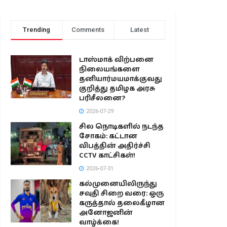
Trending
Comments
Latest
டாஸ்மாக் விற்பனை
நிலையங்களை
தனியார்மயமாக்குவது
குறித்து தமிழக அரசு
பரிசீலனை?
2026-07-29
சில நொடிகளில் நடந்த
சோகம்: கட்டான
விபத்தின் அதிர்ச்சி
CCTV காட்சிகள்!
2026-07-31
கல்முனையிலிருந்து
சவுதி சிறை வரை: ஒரு
கருத்தால் தலைகீழான
அனோஜனின்
வாழ்க்கை!