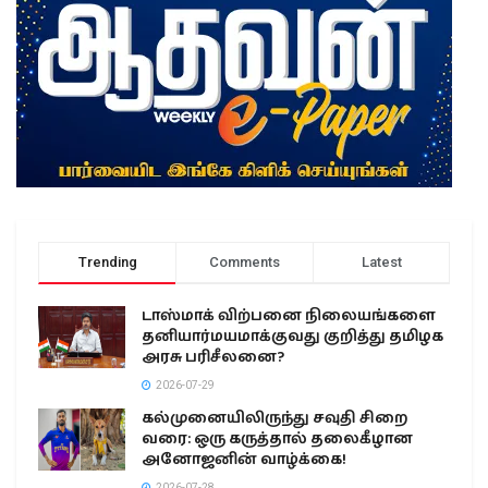
Trending
Comments
Latest
டாஸ்மாக் விற்பனை நிலையங்களை
தனியார்மயமாக்குவது குறித்து தமிழக
அரசு பரிசீலனை?
2026-07-29
கல்முனையிலிருந்து சவுதி சிறை
வரை: ஒரு கருத்தால் தலைகீழான
அனோஜனின் வாழ்க்கை!
2026-07-28