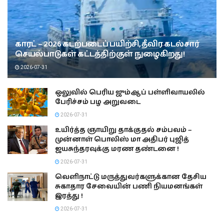
காரட் – 2026 கடற்படைப் பயிற்சி, தீவிர கடல்சார்
செயல்பாடுகள் கட்டத்திற்குள் நுழைகிறது!
2026-07-31
ஒலுவில் பெரிய ஜும்ஆப் பள்ளிவாயலில்
பேரிச்சம் பழ அறுவடை
2026-07-31
உயிர்த்த ஞாயிறு தாக்குதல் சம்பவம் –
முன்னாள் பொலிஸ் மா அதிபர் புஜித்
ஜயசுந்தரவுக்கு மரண தண்டனை !
2026-07-31
வெளிநாட்டு மருத்துவர்களுக்கான தேசிய
சுகாதார சேவையின் பணி நியமனங்கள்
இரத்து !
2026-07-31