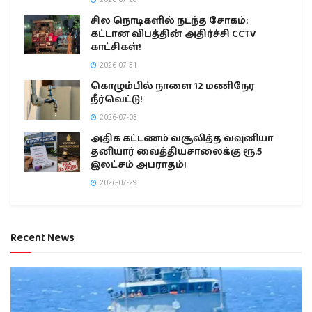
சில நொடிகளில் நடந்த சோகம்:
கட்டான விபத்தின் அதிர்ச்சி CCTV
காட்சிகள்!
2026-07-31
கொழும்பில் நாளை 12 மணிநேர
நீர்வெட்டு!
2026-07-03
அதிக கட்டணம் வசூலித்த வவுனியா
தனியார் வைத்தியசாலைக்கு ரூ.5
இலட்சம் அபராதம்!
2026-07-29
Recent News