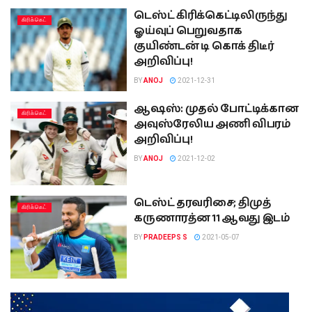
டெஸ்ட் கிரிக்கெட்டிலிருந்து
கிரிக்கெட்
ஓய்வுப் பெறுவதாக
குயிண்டன் டி கொக் திடீர்
அறிவிப்பு!
BY
ANOJ
2021-12-31
ஆஷஸ்: முதல் போட்டிக்கான
கிரிக்கெட்
அவுஸ்ரேலிய அணி விபரம்
அறிவிப்பு!
BY
ANOJ
2021-12-02
டெஸ்ட் தரவரிசை; திமுத்
கிரிக்கெட்
கருணாரத்ன 11 ஆவது இடம்
BY
PRADEEPS S
2021-05-07