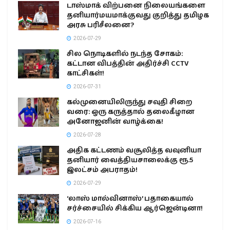
டாஸ்மாக் விற்பனை நிலையங்களை
தனியார்மயமாக்குவது குறித்து தமிழக
அரசு பரிசீலனை?
2026-07-29
சில நொடிகளில் நடந்த சோகம்:
கட்டான விபத்தின் அதிர்ச்சி CCTV
காட்சிகள்!
2026-07-31
கல்முனையிலிருந்து சவுதி சிறை
வரை: ஒரு கருத்தால் தலைகீழான
அனோஜனின் வாழ்க்கை!
2026-07-28
அதிக கட்டணம் வசூலித்த வவுனியா
தனியார் வைத்தியசாலைக்கு ரூ.5
இலட்சம் அபராதம்!
2026-07-29
‘லாஸ் மால்வினாஸ்’ பதாகையால்
சர்ச்சையில் சிக்கிய ஆர்ஜென்டினா!
2026-07-16