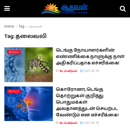
Home
Tag
தலைவலி
Tag:
தலைவலி
டெங்கு நோயாளர்களின்
இலங்கை
எண்ணிக்கை நாளுக்கு நாள்
அதிகரிப்பதாக எச்சரிக்கை!
BY
யே.பெனிற்லஸ்
2022-02-18
கொரோனா, டெங்கு
இலங்கை
தொற்றுகள் குறித்து
பொதுமக்கள்
அவதானத்துடன் செயற்பட
வேண்டும் என எச்சரிக்கை!
BY
யே.பெனிற்லஸ்
2022-02-18