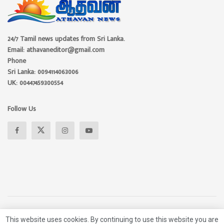
24/7 Tamil news updates from Sri Lanka.
Email: athavaneditor@gmail.com
Phone
Sri Lanka: 0094114063006
UK: 00447459300554
Follow Us
About
Advertise
Privacy Policy
Contact Us
This website uses cookies. By continuing to use this website you are