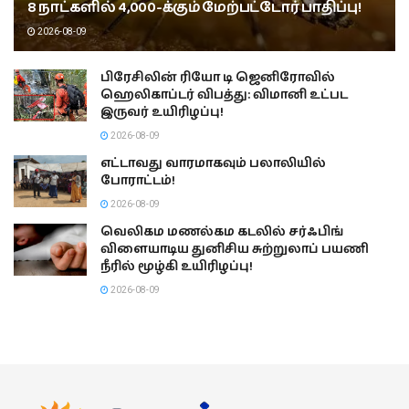
8 நாட்களில் 4,000-க்கும் மேற்பட்டோர் பாதிப்பு!
2026-08-09
பிரேசிலின் ரியோ டி ஜெனிரோவில்
ஹெலிகாப்டர் விபத்து: விமானி உட்பட
இருவர் உயிரிழப்பு!
2026-08-09
எட்டாவது வாரமாகவும் பலாலியில்
போராட்டம்!
2026-08-09
வெலிகம மணல்கம கடலில் சர்ஃபிங்
விளையாடிய துனிசிய சுற்றுலாப் பயணி
நீரில் மூழ்கி உயிரிழப்பு!
2026-08-09