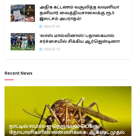
அதிக கட்டணம் வசூலித்த வவுனியா
தனியார் வைத்தியசாலைக்கு ரூ.5
இலட்சம் அபராதம்!
2026-07-29
‘லாஸ் மால்வினாஸ்’ பதாகையால்
சர்ச்சையில் சிக்கிய ஆர்ஜென்டினா!
2026-07-16
Recent News
நாட்டில் 90,000-ஐ நெருங்கும் டெங்கு
நோயாளிகளின் எண்ணிக்கை: ஆகஸ்ட் முதல்