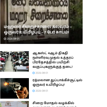
மஹரை சிறைச்சாலை கலவரம் –
ஒருவர் உயிரிழப்பு – 7 பேர் காயம்!
2026-08-01
ஆகஸ்ட் 4ஆம் திகதி
நள்ளிரவு முதல் உத்தரப்
பிரதேசத்தில் பயிற்சி
வகுப்புகளுக்குத் தடை!
2026-08-01
ரத்மலான துப்பாக்கிச்சூட்டில்
ஒருவர் உயிரிழப்பு!
2026-08-01
சிறை மோதல் வழக்கில்