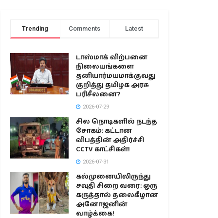
Trending
Comments
Latest
டாஸ்மாக் விற்பனை
நிலையங்களை
தனியார்மயமாக்குவது
குறித்து தமிழக அரசு
பரிசீலனை?
2026-07-29
சில நொடிகளில் நடந்த
சோகம்: கட்டான
விபத்தின் அதிர்ச்சி
CCTV காட்சிகள்!
2026-07-31
கல்முனையிலிருந்து
சவுதி சிறை வரை: ஒரு
கருத்தால் தலைகீழான
அனோஜனின்
வாழ்க்கை!