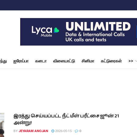
ந்து
ஐரோப்பா
கனடா
விளையாட்டு
சினிமா
கட்டுரைகள்
>>
இரத்து செய்யப்பட்ட நீட் மீள் பரீட்சை ஜூன் 21
அன்று!
BY
JEYARAM ANOJAN
2026-05-15
0