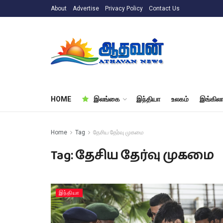
About
Advertise
Privacy Policy
Contact Us
HOME
இலங்கை
இந்தியா
உலகம்
இங்கிலா
Home
Tag
தேசிய தேர்வு முகமை
Tag:
தேசிய தேர்வு முகமை
இந்தியா