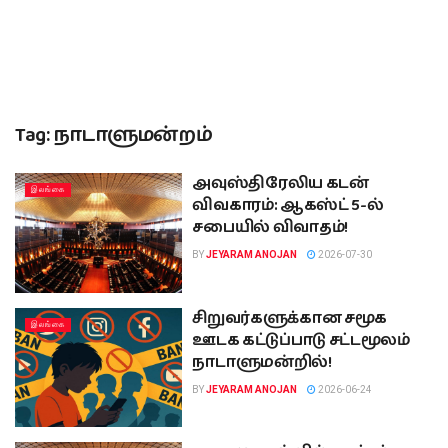
Tag:
நாடாளுமன்றம்
அவுஸ்திரேலிய கடன்
இலங்கை
விவகாரம்: ஆகஸ்ட் 5-ல்
சபையில் விவாதம்!
BY
JEYARAM ANOJAN
2026-07-30
சிறுவர்களுக்கான சமூக
இலங்கை
ஊடக கட்டுப்பாடு சட்டமூலம்
நாடாளுமன்றில்!
BY
JEYARAM ANOJAN
2026-06-24