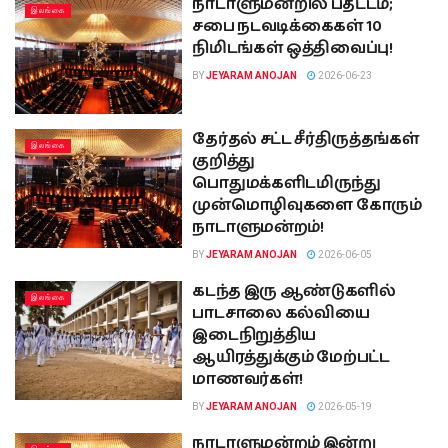
நாடாளுமன்றில் பதட்டம்;
இலங்கை
சபை நடவடிக்கைகள் 10
நிமிடங்கள் ஒத்திவைப்பு!
BY
JEYARAM ANOJAN
2026-06-23
தேர்தல் சட்ட சீர்திருத்தங்கள்
இலங்கை
குறித்து
பொதுமக்களிடமிருந்து
முன்மொழிவுகளை கோரும்
நாடாளுமன்றம்!
BY
JEYARAM ANOJAN
2026-06-05
கடந்த இரு ஆண்டுகளில்
இலங்கை
பாடசாலை கல்வியை
இடைநிறுத்திய
ஆயிரத்துக்கும் மேற்பட்ட
மாணவர்கள்!
BY
JEYARAM ANOJAN
2026-05-19
நாடாளுமன்றம் இன்று