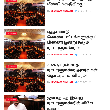
இலங்கை
மீண்டும் கூடுகிறது!
BY
JEYARAM ANOJAN
2026-05-19
புத்தாண்டு
இலங்கை
கொண்டாட்டங்களுக்குப்
பின்னர் இன்று கூடும்
நாடாளுமன்றம்!
BY
JEYARAM ANOJAN
2026-05-05
2026 ஏப்ரல் மாத
இலங்கை
நாடாளுமன்ற அமர்வுகள்
தொடர்பான விபரம்!
BY
JEYARAM ANOJAN
2026-03-24
ஜனாதிபதி இன்று
இலங்கை
நாடாளுமன்றில் விசேட
உரை!