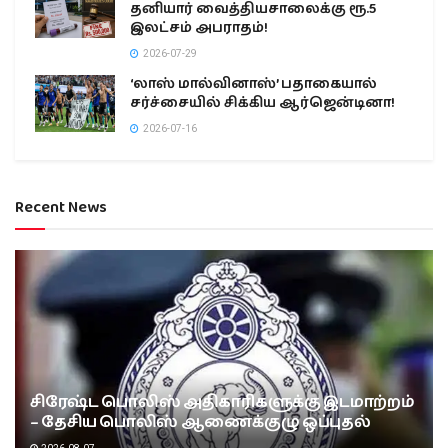
தனியார் வைத்தியசாலைக்கு ரூ.5
இலட்சம் அபராதம்!
2026-07-29
‘லாஸ் மால்வினாஸ்’ பதாகையால்
சர்ச்சையில் சிக்கிய ஆர்ஜென்டினா!
2026-07-16
Recent News
சிரேஷ்ட பொலிஸ் அதிகாரிகளுக்கு இடமாற்றம்
– தேசிய பொலிஸ் ஆணைக்குழு ஒப்புதல்