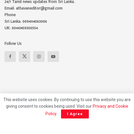
24/7 Tamil news updates from Sri Lanka.
Email: athavaneditor@gmail.com
Phone
Sri Lanka: 0094114063006
UK: 00447459300554
Follow Us
This website uses cookies. By continuing to use this website you are
giving consent to cookies being used. Visit our
Privacy and Cookie
About
Advertise
Privacy Policy
Contact Us
Policy
.
I Agree
© 2026 Athavan Media, All rights reserved.