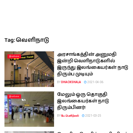
Tag:
வெளிநாடு
அரசாங்கத்தின் அனுமதி
இலங்கை
இன்றி வெளிநாடுகளில்
இருந்து இலங்கையர்கள் நாடு
திரும்ப முடியும்
BY
DHACKSHALA
2021-04-06
மேலும் ஒரு தொகுதி
இலங்கை
இலங்கையர்கள் நாடு
திரும்பினர்!
BY
யே.பெனிற்லஸ்
2021-03-25