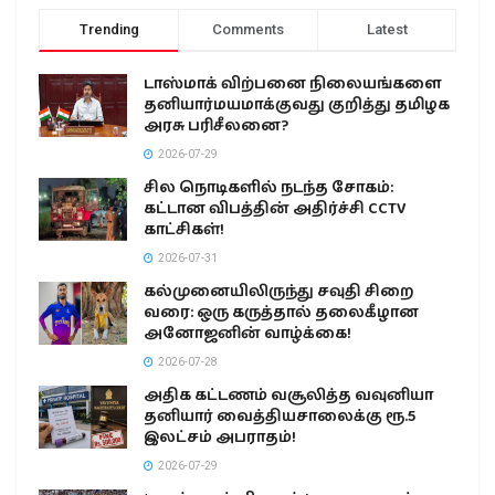
Trending
Comments
Latest
டாஸ்மாக் விற்பனை நிலையங்களை
தனியார்மயமாக்குவது குறித்து தமிழக
அரசு பரிசீலனை?
2026-07-29
சில நொடிகளில் நடந்த சோகம்:
கட்டான விபத்தின் அதிர்ச்சி CCTV
காட்சிகள்!
2026-07-31
கல்முனையிலிருந்து சவுதி சிறை
வரை: ஒரு கருத்தால் தலைகீழான
அனோஜனின் வாழ்க்கை!
2026-07-28
அதிக கட்டணம் வசூலித்த வவுனியா
தனியார் வைத்தியசாலைக்கு ரூ.5
இலட்சம் அபராதம்!
2026-07-29