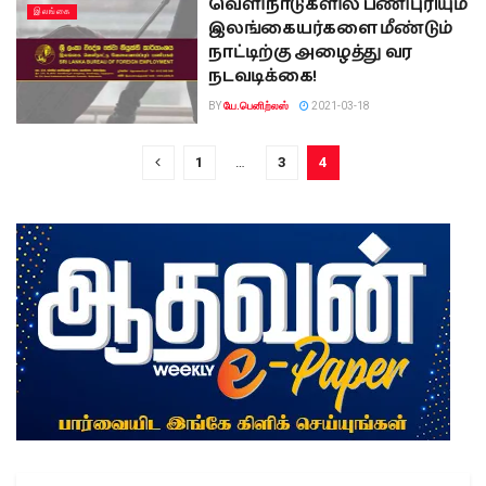
வெளிநாடுகளில் பணிபுரியும்
இலங்கை
இலங்கையர்களை மீண்டும்
நாட்டிற்கு அழைத்து வர
நடவடிக்கை!
BY
யே.பெனிற்லஸ்
2021-03-18
1
…
3
4