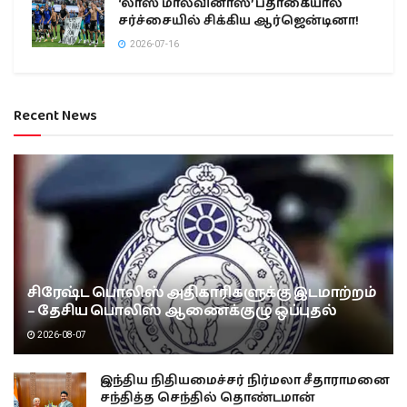
‘லாஸ் மால்வினாஸ்’ பதாகையால்
சர்ச்சையில் சிக்கிய ஆர்ஜென்டினா!
2026-07-16
Recent News
சிரேஷ்ட பொலிஸ் அதிகாரிகளுக்கு இடமாற்றம்
– தேசிய பொலிஸ் ஆணைக்குழு ஒப்புதல்
2026-08-07
இந்திய நிதியமைச்சர் நிர்மலா சீதாராமனை
சந்தித்த செந்தில் தொண்டமான்