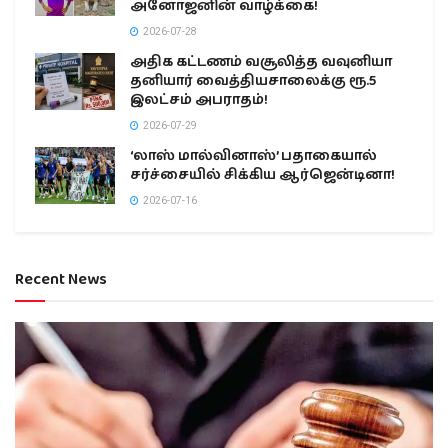
அனோஜனின் வாழ்க்கை!
2026-07-28
அதிக கட்டணம் வசூலித்த வவுனியா
தனியார் வைத்தியசாலைக்கு ரூ.5
இலட்சம் அபராதம்!
2026-07-29
‘லாஸ் மால்வினாஸ்’ பதாகையால்
சர்ச்சையில் சிக்கிய ஆர்ஜென்டினா!
2026-07-16
Recent News