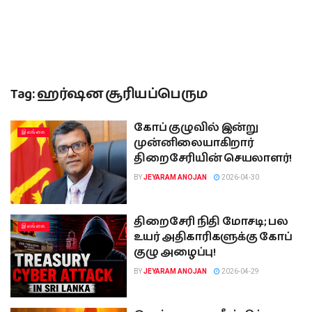
Tag:
ஹர்ஷன சூரியப்பெரும
கோப் குழுவில் இன்று
இலங்கை
முன்னிலையாகிறார்
திறைசேரியின் செயலாளர்!
BY
JEYARAM ANOJAN
2026-04-30
திறைசேரி நிதி மோசடி; பல
இலங்கை
உயர் அதிகாரிகளுக்கு கோப்
குழு அழைப்பு!
BY
JEYARAM ANOJAN
2026-04-29