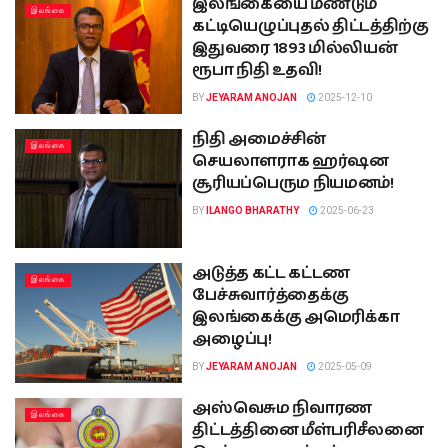
இலங்கையை மீண்டும்
இலங்கை
கட்டியெழுப்புதல் திட்டத்திற்கு
இதுவரை 1893 மில்லியன்
ரூபா நிதி உதவி!
BY
JEYARAM ANOJAN
2025-12-10
நிதி அமைச்சின்
இலங்கை
செயலாளராக ஹர்ஷன
சூரியப்பெரும நியமனம்!
BY
ILANGO BHARATHY
2025-06-23
அடுத்த கட்ட கட்டண
இலங்கை
பேச்சுவார்த்தைக்கு
இலங்கைக்கு அமெரிக்கா
அழைப்பு!
BY
JEYARAM ANOJAN
2025-05-09
அஸ்வெசும நிவாரண
இலங்கை
திட்டத்தினை மீள்பரிசீலனை