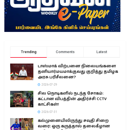
Trending
Comments
Latest
டாஸ்மாக் விற்பனை நிலையங்களை
தனியார்மயமாக்குவது குறித்து தமிழக
அரசு பரிசீலனை?
2026-07-29
சில நொடிகளில் நடந்த சோகம்:
கட்டான விபத்தின் அதிர்ச்சி CCTV
காட்சிகள்!
2026-07-31
கல்முனையிலிருந்து சவுதி சிறை
வரை: ஒரு கருத்தால் தலைகீழான