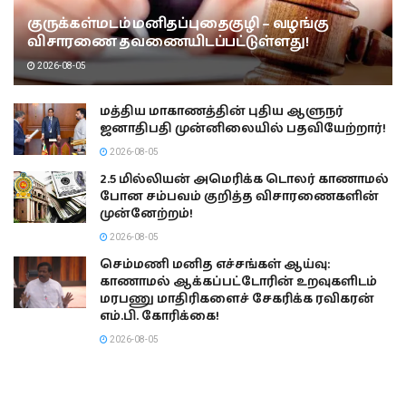
குருக்கள்மடம் மனிதப்புதைகுழி – வழங்கு
விசாரணை தவணையிடப்பட்டுள்ளது!
2026-08-05
மத்திய மாகாணத்தின் புதிய ஆளுநர்
ஜனாதிபதி முன்னிலையில் பதவியேற்றார்!
2026-08-05
2.5 மில்லியன் அமெரிக்க டொலர் காணாமல்
போன சம்பவம் குறித்த விசாரணைகளின்
முன்னேற்றம்!
2026-08-05
செம்மணி மனித எச்சங்கள் ஆய்வு:
காணாமல் ஆக்கப்பட்டோரின் உறவுகளிடம்
மரபணு மாதிரிகளைச் சேகரிக்க ரவிகரன்
எம்.பி. கோரிக்கை!
2026-08-05