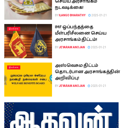
செய்ய அரசாங்கம்
நடவடிக்கை!
BY
ILANGO BHARATHY
2025-01-21
IMF ஒப்பந்தத்தை
இலங்கை
மீள்பரிசீலனை செய்ய
அரசாங்கம் திட்டம்!
BY
JEYARAM ANOJAN
2025-01-21
அஸ்வெசும திட்டம்
இலங்கை
தொடர்பான அரசாங்கத்தின்
அறிவிப்பு!
BY
JEYARAM ANOJAN
2025-01-21