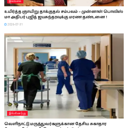
இலங்கை
உயிர்த்த ஞாயிறு தாக்குதல் சம்பவம் – முன்னாள் பொலிஸ்
மா அதிபர் புஜித் ஜயசுந்தரவுக்கு மரண தண்டனை !
2026-07-31
இங்கிலாந்து
வெளிநாட்டு மருத்துவர்களுக்கான தேசிய சுகாதார