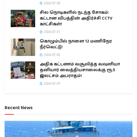
2026-07-28
சில நொடிகளில் நடந்த சோகம்:
கட்டான விபத்தின் அதிர்ச்சி CCTV
காட்சிகள்!
2026-07-31
கொழும்பில் நாளை 12 மணிநேர
நீர்வெட்டு!
2026-07-03
அதிக கட்டணம் வசூலித்த வவுனியா
தனியார் வைத்தியசாலைக்கு ரூ.5
இலட்சம் அபராதம்!
2026-07-29
Recent News