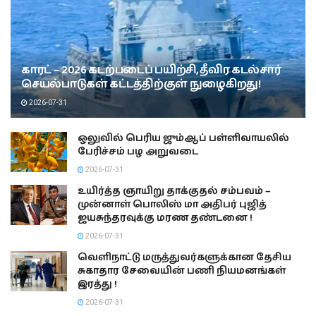
காரட் – 2026 கடற்படைப் பயிற்சி, தீவிர கடல்சார்
செயல்பாடுகள் கட்டத்திற்குள் நுழைகிறது!
2026-07-31
ஒலுவில் பெரிய ஜும்ஆப் பள்ளிவாயலில்
பேரிச்சம் பழ அறுவடை
2026-07-31
உயிர்த்த ஞாயிறு தாக்குதல் சம்பவம் –
முன்னாள் பொலிஸ் மா அதிபர் புஜித்
ஜயசுந்தரவுக்கு மரண தண்டனை !
2026-07-31
வெளிநாட்டு மருத்துவர்களுக்கான தேசிய
சுகாதார சேவையின் பணி நியமனங்கள்
இரத்து !
2026-07-31