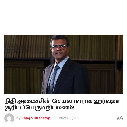
நிதி அமைச்சின் செயலாளராக ஹர்ஷன
சூரியப்பெரும நியமனம்!
A
by
Ilango Bharathy
2025/06/23
A