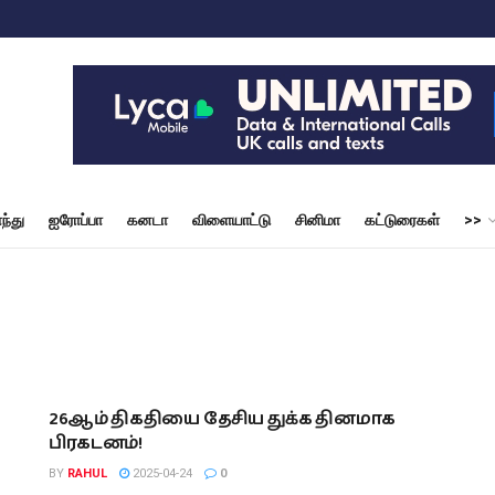
ந்து
ஐரோப்பா
கனடா
விளையாட்டு
சினிமா
கட்டுரைகள்
>>
26ஆம் திகதியை தேசிய துக்க தினமாக
பிரகடனம்!
BY
RAHUL
2025-04-24
0