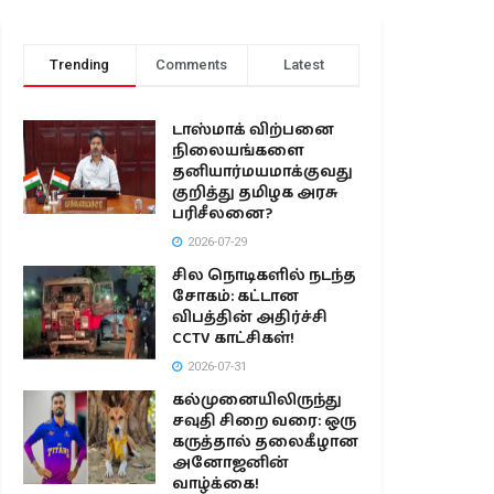
Trending
Comments
Latest
டாஸ்மாக் விற்பனை
நிலையங்களை
தனியார்மயமாக்குவது
குறித்து தமிழக அரசு
பரிசீலனை?
2026-07-29
சில நொடிகளில் நடந்த
சோகம்: கட்டான
விபத்தின் அதிர்ச்சி
CCTV காட்சிகள்!
2026-07-31
கல்முனையிலிருந்து
சவுதி சிறை வரை: ஒரு
கருத்தால் தலைகீழான
அனோஜனின்
வாழ்க்கை!