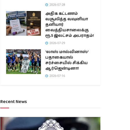
2026-07-28
அதிக கட்டணம்
வசூலித்த வவுனியா
தனியார்
வைத்தியசாலைக்கு
ரூ.5 இலட்சம் அபராதம்!
2026-07-29
‘லாஸ் மால்வினாஸ்’
பதாகையால்
சர்ச்சையில் சிக்கிய
ஆர்ஜென்டினா!
2026-07-16
Recent News