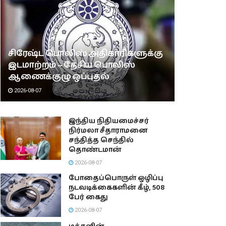
சிரேஷ்ட பொலிஸ் அதிகாரிகளுக்கு
இடமாற்றம் – தேசிய பொலிஸ்
ஆணைக்குழு ஒப்புதல்
2026-08-07
இந்திய நிதியமைச்சர்
நிர்மலா சீதாராமனை
சந்தித்த செந்தில்
தொண்டமான்
2026-08-07
போதைப்பொருள் ஒழிப்பு
நடவடிக்கைகளின் கீழ், 508
பேர் கைது
2026-08-07