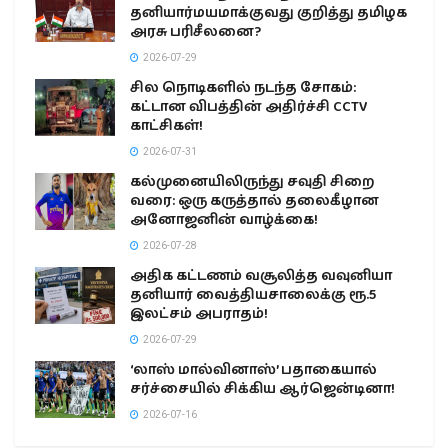
தனியார்மயமாக்குவது குறித்து தமிழக
அரசு பரிசீலனை?
2026-07-29
சில நொடிகளில் நடந்த சோகம்:
கட்டான விபத்தின் அதிர்ச்சி CCTV
காட்சிகள்!
2026-07-31
கல்முனையிலிருந்து சவுதி சிறை
வரை: ஒரு கருத்தால் தலைகீழான
அனோஜனின் வாழ்க்கை!
2026-07-28
அதிக கட்டணம் வசூலித்த வவுனியா
தனியார் வைத்தியசாலைக்கு ரூ.5
இலட்சம் அபராதம்!
2026-07-29
‘லாஸ் மால்வினாஸ்’ பதாகையால்
சர்ச்சையில் சிக்கிய ஆர்ஜென்டினா!
2026-07-16