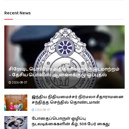
Recent News
சிரேஷ்ட பொலிஸ் அதிகாரிகளுக்கு இடமாற்றம்
– தேசிய பொலிஸ் ஆணைக்குழு ஒப்புதல்
2026-08-07
இந்திய நிதியமைச்சர் நிர்மலா சீதாராமனை
சந்தித்த செந்தில் தொண்டமான்
2026-08-07
போதைப்பொருள் ஒழிப்பு
நடவடிக்கைகளின் கீழ், 508 பேர் கைது