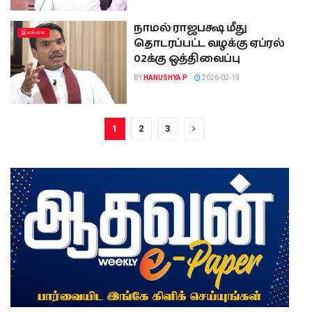
நாமல் ராஜபக்ஷ மீது
இலங்கை
தொடரப்பட்ட வழக்கு ஏப்ரல்
02க்கு ஒத்திவைப்பு
BY
HANUSHYA P
2026-02-19
1
2
3