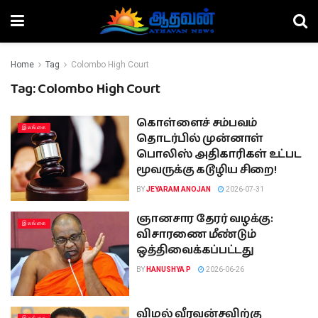
Home
Tag
Colombo High Court
Tag:
Colombo High Court
கொள்ளைச் சம்பவம்
இலங்கை
தொடர்பில் முன்னாள்
பொலிஸ் அதிகாரிகள் உட்பட
மூவருக்கு கடூழிய சிறை!
BY
JEYARAM ANOJAN
2026-07-31
ஞானசார தேரர் வழக்கு:
இலங்கை
விசாரணை மீண்டும்
ஒத்திவைக்கப்பட்டது
BY
HANUSHYA P
2026-06-26
விமல் வீரவன்சவிற்கு