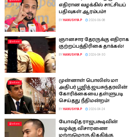
இலங்கை
எதிரான வழக்கில் சாட்சியப்
பதிவுகள் ஆரம்பம்!!
BY
HANUSHYA P
2026-06-08
ஞானசார தேரருக்கு எதிராக
இலங்கை
குற்றப்பத்திரிகை தாக்கல்!
BY
HANUSHYA P
2026-04-30
முன்னாள் பொலிஸ் மா
இலங்கை
அதிபர் பூஜித் ஜயசுந்தரவின்
கோரிக்கையை தள்ளுபடி
செய்தது நீதிமன்றம்!
BY
HANUSHYA P
2026-04-24
யோஷித ராஜபக்ஷவின்
இலங்கை
வழக்கு விசாரணை
மற்றுமொரு திகதிக்கு