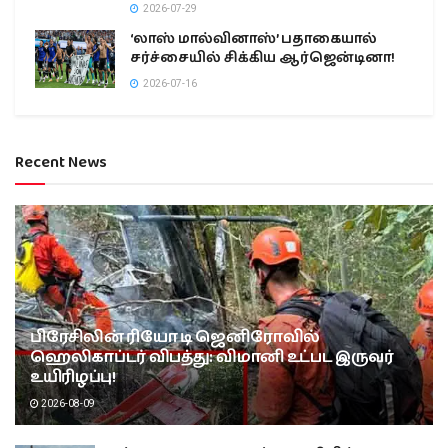
2026-07-29
‘லாஸ் மால்வினாஸ்’ பதாகையால்
சர்ச்சையில் சிக்கிய ஆர்ஜென்டினா!
2026-07-16
Recent News
பிரேசிலின் ரியோ டி ஜெனிரோவில்
ஹெலிகாப்டர் விபத்து: விமானி உட்பட இருவர்
உயிரிழப்பு!
2026-08-09