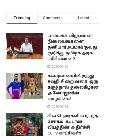
Trending
Comments
Latest
டாஸ்மாக் விற்பனை
நிலையங்களை
தனியார்மயமாக்குவது
குறித்து தமிழக அரசு
பரிசீலனை?
2026-07-29
கல்முனையிலிருந்து
சவுதி சிறை வரை: ஒரு
கருத்தால் தலைகீழான
அனோஜனின்
வாழ்க்கை!
2026-07-28
சில நொடிகளில் நடந்த
சோகம்: கட்டான
விபத்தின் அதிர்ச்சி
CCTV காட்சிகள்!