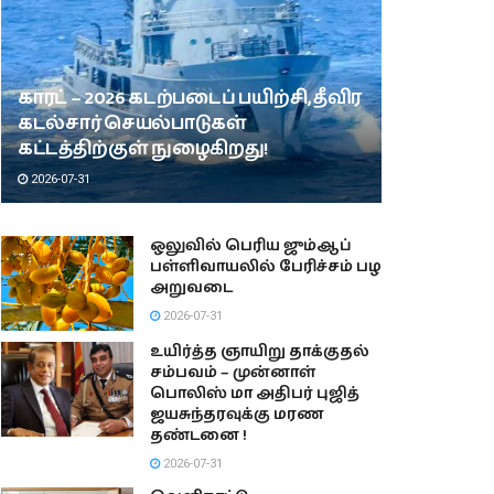
காரட் – 2026 கடற்படைப் பயிற்சி, தீவிர
கடல்சார் செயல்பாடுகள்
கட்டத்திற்குள் நுழைகிறது!
2026-07-31
ஒலுவில் பெரிய ஜும்ஆப்
பள்ளிவாயலில் பேரிச்சம் பழ
அறுவடை
2026-07-31
உயிர்த்த ஞாயிறு தாக்குதல்
சம்பவம் – முன்னாள்
பொலிஸ் மா அதிபர் புஜித்
ஜயசுந்தரவுக்கு மரண
தண்டனை !
2026-07-31