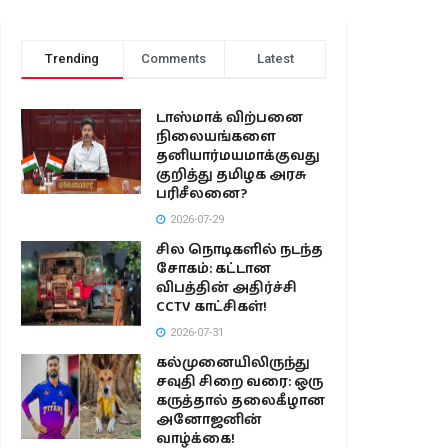
Trending
Comments
Latest
டாஸ்மாக் விற்பனை
நிலையங்களை
தனியார்மயமாக்குவது
குறித்து தமிழக அரசு
பரிசீலனை?
2026-07-29
சில நொடிகளில் நடந்த
சோகம்: கட்டான
விபத்தின் அதிர்ச்சி
CCTV காட்சிகள்!
2026-07-31
கல்முனையிலிருந்து
சவுதி சிறை வரை: ஒரு
கருத்தால் தலைகீழான
அனோஜனின்
வாழ்க்கை!