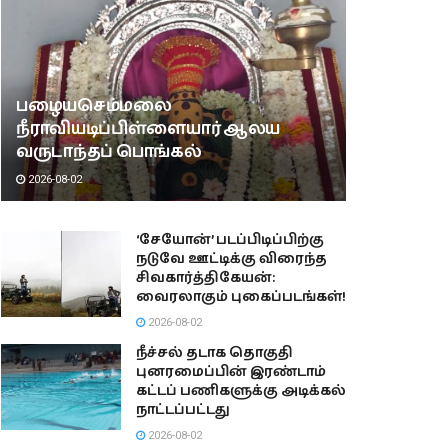
பழையசெம்மலை
நீராவியடிப்பிள்ளையார் ஆலய
வருடாந்தப் பொங்கல்
2026-08-02
‘சேயோன்’ படப்பிடிப்பிற்கு
நடுவே ஊட்டிக்கு விரைந்த
சிவகார்த்திகேயன்:
வைரலாகும் புகைப்படங்கள்!
2026-08-02
நீச்சல் தடாக தொகுதி
புனரமைப்பின் இரண்டாம்
கட்டப் பணிகளுக்கு அடிக்கல்
நாட்டப்பட்டது
2026-08-02