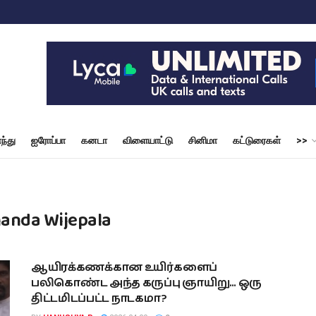
ந்து
ஐரோப்பா
கனடா
விளையாட்டு
சினிமா
கட்டுரைகள்
>>
nanda Wijepala
ஆயிரக்கணக்கான உயிர்களைப்
பலிகொண்ட அந்த கருப்பு ஞாயிறு… ஒரு
திட்டமிடப்பட்ட நாடகமா?