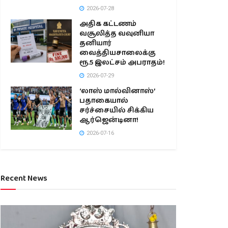
2026-07-28
அதிக கட்டணம்
வசூலித்த வவுனியா
தனியார்
வைத்தியசாலைக்கு
ரூ.5 இலட்சம் அபராதம்!
2026-07-29
‘லாஸ் மால்வினாஸ்’
பதாகையால்
சர்ச்சையில் சிக்கிய
ஆர்ஜென்டினா!
2026-07-16
Recent News