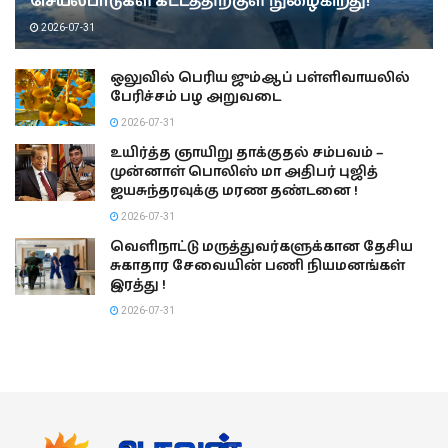
செயல்பாடுகள் கட்டத்திற்குள் நுழைகிறது!
2026-07-31
ஒலுவில் பெரிய ஜும்ஆப் பள்ளிவாயலில்
பேரிச்சம் பழ அறுவடை
2026-07-31
உயிர்த்த ஞாயிறு தாக்குதல் சம்பவம் –
முன்னாள் பொலிஸ் மா அதிபர் புஜித்
ஜயசுந்தரவுக்கு மரண தண்டனை !
2026-07-31
வெளிநாட்டு மருத்துவர்களுக்கான தேசிய
சுகாதார சேவையின் பணி நியமனங்கள்
இரத்து !
2026-07-31