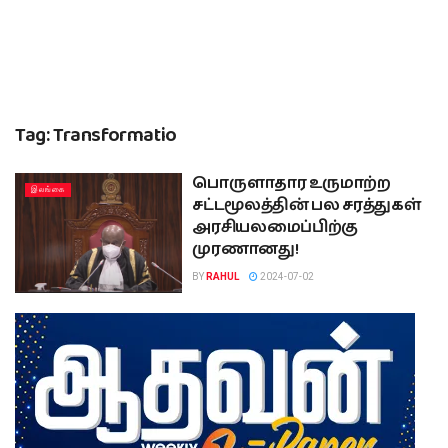
Tag:
Transformatio
பொருளாதார உருமாற்ற
இலங்கை
சட்டமூலத்தின் பல சரத்துகள்
அரசியலமைப்பிற்கு
முரணானது!
BY
RAHUL
2024-07-02