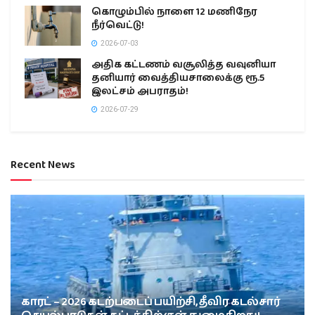
கொழும்பில் நாளை 12 மணிநேர
நீர்வெட்டு!
2026-07-03
அதிக கட்டணம் வசூலித்த வவுனியா
தனியார் வைத்தியசாலைக்கு ரூ.5
இலட்சம் அபராதம்!
2026-07-29
Recent News
காரட் – 2026 கடற்படைப் பயிற்சி, தீவிர கடல்சார்