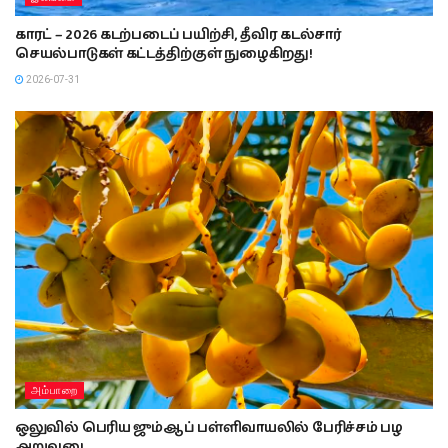
காரட் – 2026 கடற்படைப் பயிற்சி, தீவிர கடல்சார்
செயல்பாடுகள் கட்டத்திற்குள் நுழைகிறது!
2026-07-31
அம்பாறை
ஒலுவில் பெரிய ஜும்ஆப் பள்ளிவாயலில் பேரிச்சம் பழ
அறுவடை