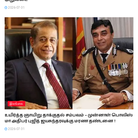
2026-07-31
இலங்கை
உயிர்த்த ஞாயிறு தாக்குதல் சம்பவம் – முன்னாள் பொலிஸ்
மா அதிபர் புஜித் ஜயசுந்தரவுக்கு மரண தண்டனை !
2026-07-31