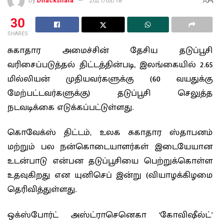
by
Dhackshala
2021/03/18
A
30
SHARES
சுகாதார அமைச்சின் தேசிய தடுப்பூசி
வரிசைப்படுத்தல் திட்டத்தின்படி, இலங்கையில் 2.65
மில்லியன் முதியவர்களுக்கு (60 வயதுக்கு
மேற்பட்டவர்களுக்கு) தடுப்பூசி செலுத்த
நடவடிக்கை எடுக்கப்பட்டுள்ளது.
கொவேக்ஸ் திட்டம், உலக சுகாதார ஸ்தாபனம்
மற்றும் பல நன்கொடையாளர்கள் இடையேயான
உடன்பாடு என்பன தடுப்பூசியை பெற்றுக்கொள்ள
உதவுகிறது என யுனிசெப் இன்று (வியாழக்கிழமை
தெரிவித்துள்ளது.
ஒக்ஸ்போர்ட் அஸ்ட்ராசெனெகா ‘கோவிஷீல்ட்’