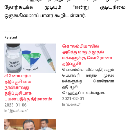
தோற்கடிக்க முடியும் ”என்று குடியுரிமை
ஒருங்கிணைப்பாளர் கூறியுள்ளார்.
Related
கொலம்பியாவில்
அடுத்த மாதம் முதல்
மக்களுக்கு கொரோனா
தடுப்பூசி!
கொலம்பியாவில் எதிர்வரும்
பெப்ரவரி மாதம் முதல்
சினோபார்ம்
மக்களுக்கு கொரோனா
தடுப்பூசியை
தடுப்பூசி
நான்காவது
செலுத்தப்படவுள்ளதாக
தடுப்பூசியாக
அந்நாட்டின் பிரதமர் இவான்
பயன்படுத்த தீர்மானம்!
2021-02-01
டியூன் தெரிவித்துள்ளார்.
In "உலகம்"
2023-01-06
இதன்படி மொடர்னா இன்க்
In "இலங்கை"
மற்றும் சினோவாக்
பயோடெக் லிமிடெட்
உருவாக்கிய கொவிட் -19