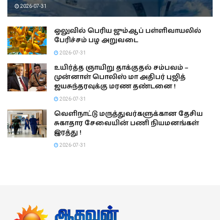
2026-07-31
ஒலுவில் பெரிய ஜும்ஆப் பள்ளிவாயலில்
பேரிச்சம் பழ அறுவடை
2026-07-31
உயிர்த்த ஞாயிறு தாக்குதல் சம்பவம் –
முன்னாள் பொலிஸ் மா அதிபர் புஜித்
ஜயசுந்தரவுக்கு மரண தண்டனை !
2026-07-31
வெளிநாட்டு மருத்துவர்களுக்கான தேசிய
சுகாதார சேவையின் பணி நியமனங்கள்
இரத்து !
2026-07-31