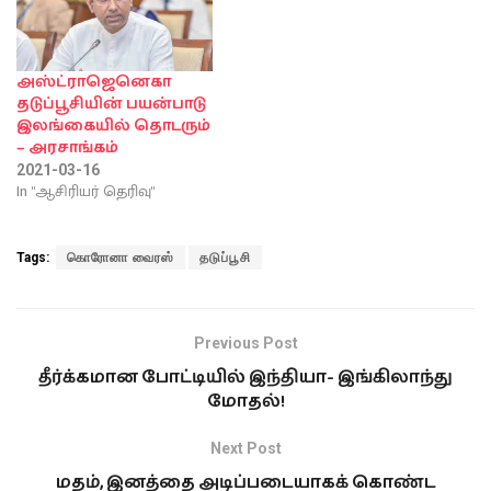
தடுப்பூசிகளின்
அளவுகளுக்கான
ஒப்பந்தங்களை
கொலம்பியா எட்டியுள்ளது.
அஸ்ட்ராஜெனெகா
இதற்கமைய பெப்ரவரி
தடுப்பூசியின் பயன்பாடு
20ஆம் திகதியிலிருந்து
இலங்கையில் தொடரும்
மக்களுக்கு கொரோனா
– அரசாங்கம்
தடுப்பூசி
2021-03-16
செலுத்தப்படவுள்ளதாக
In "ஆசிரியர் தெரிவு"
அறிவிக்கப்பட்டுள்ளது. சுமார்
50 மில்லியன்
மக்கள்தொகை கொண்ட
Tags:
கொரோனா வைரஸ்
தடுப்பூசி
நாடான கொலம்பியா, சுமார்
34 மில்லியன் மக்களுக்கு
தடுப்பூசி…
Previous Post
தீர்க்கமான போட்டியில் இந்தியா- இங்கிலாந்து
மோதல்!
Next Post
மதம், இனத்தை அடிப்படையாகக் கொண்ட