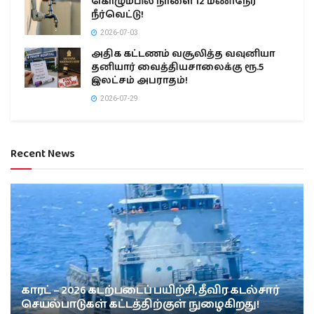
கொழும்பில் நாளை 12 மணிநேர
நீர்வெட்டு!
2026-07-03
அதிக கட்டணம் வசூலித்த வவுனியா
தனியார் வைத்தியசாலைக்கு ரூ.5
இலட்சம் அபராதம்!
2026-07-29
Recent News
காரட் – 2026 கடற்படைப் பயிற்சி, தீவிர கடல்சார்
செயல்பாடுகள் கட்டத்திற்குள் நுழைகிறது!