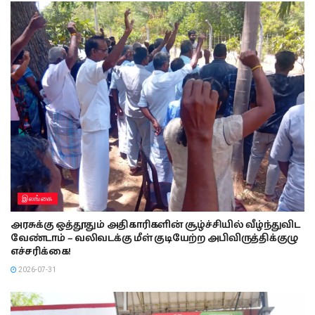
இலங்கை
அரசுக்கு ஒத்தூதும் அதிகாரிகளின் சூழ்ச்சியில் வீழ்ந்துவிட
வேண்டாம் – வலிவடக்கு மீள் குடியேற்ற அபிவிருத்திக்குழு
எச்சரிக்கை!
2026-07-31