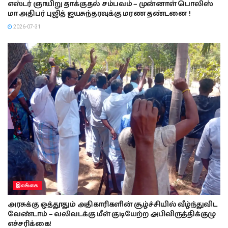
எஸ்டர் ஞாயிறு தாக்குதல் சம்பவம் – முன்னாள் பொலிஸ்
மா அதிபர் புஜித் ஜயசுந்தரவுக்கு மரண தண்டனை !
2026-07-31
இலங்கை
அரசுக்கு ஒத்தூதும் அதிகாரிகளின் சூழ்ச்சியில் வீழ்ந்துவிட
வேண்டாம் – வலிவடக்கு மீள் குடியேற்ற அபிவிருத்திக்குழு
எச்சரிக்கை!