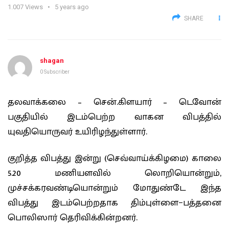
1.007
Views
5 years ago
SHARE
shagan
0 Subscriber
தலவாக்கலை – சென்.கிளயார் – டெவோன்
பகுதியில் இடம்பெற்ற வாகன விபத்தில்
யுவதியொருவர் உயிரிழந்துள்ளார்.
குறித்த விபத்து இன்று (செவ்வாய்க்கிழமை) காலை
5.20 மணியளவில் லொறியொன்றும்,
முச்சக்கரவண்டியொன்றும் மோதுண்டே இந்த
விபத்து இடம்பெற்றதாக திம்புள்ளை−பத்தனை
பொலிஸார் தெரிவிக்கின்றனர்.