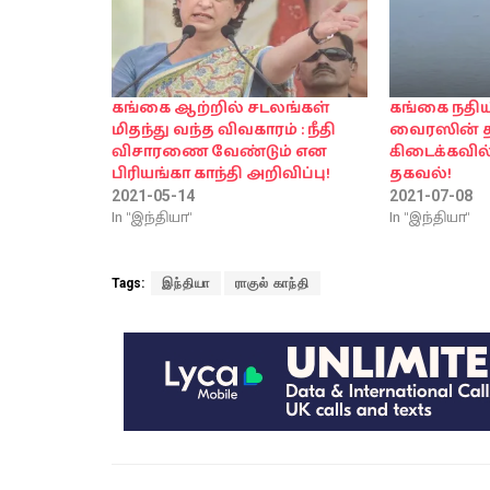
கங்கை ஆற்றில் சடலங்கள்
கங்கை நத
மிதந்து வந்த விவகாரம் : நீதி
வைரஸின் 
விசாரணை வேண்டும் என
கிடைக்கவில
பிரியங்கா காந்தி அறிவிப்பு!
தகவல்!
2021-05-14
2021-07-08
In "இந்தியா"
In "இந்தியா"
Tags:
இந்தியா
ராகுல் காந்தி