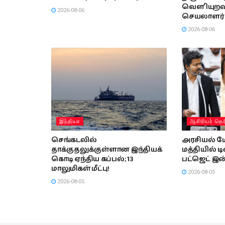
வௌியுறவு
2026-08-06
செயலாளர்
2026-08-06
இந்தியா
ஆசிரியர் தெர
செங்கடலில்
அரசியல் ம
தாக்குதலுக்குள்ளான இந்தியக்
மத்தியில் ட
கொடி ஏந்திய கப்பல்; 13
பட்ஜெட் இன்
மாலுமிகள் மீட்பு!
2026-08-05
2026-08-05