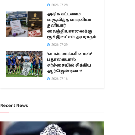
2026-07-28
அதிக கட்டணம்
வசூலித்த வவுனியா
தனியார்
வைத்தியசாலைக்கு
ரூ.5 இலட்சம் அபராதம்!
2026-07-29
‘லாஸ் மால்வினாஸ்’
பதாகையால்
சர்ச்சையில் சிக்கிய
ஆர்ஜென்டினா!
2026-07-16
Recent News