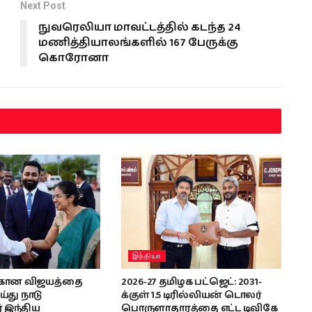
Next Post
நுவரெலியா மாவட்டத்தில் கடந்த 24
மணித்தியாலங்களில் 167 பேருக்கு
கொரோனா
இந்தியா
கான விஜயத்தை
2026-27 தமிழக பட்ஜெட்: 2031-
்து நாடு
க்குள் 1.5 டிரில்லியன் டொலர்
் இந்திய
பொருளாதாரத்தை எட்ட டிவிகே