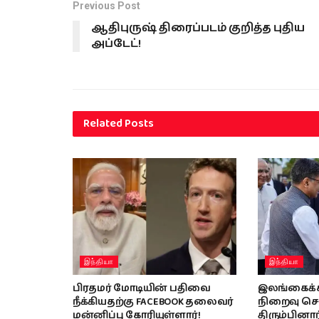
Previous Post
ஆதிபுருஷ் திரைப்படம் குறித்த புதிய
அப்டேட்!
Related
Posts
இந்தியா
இந்தியா
பிரதமர் மோடியின் பதிவை
இலங்கைக்
நீக்கியதற்கு FACEBOOK தலைவர்
நிறைவு செய
மன்னிப்பு கோரியுள்ளார்!
திரும்பினார