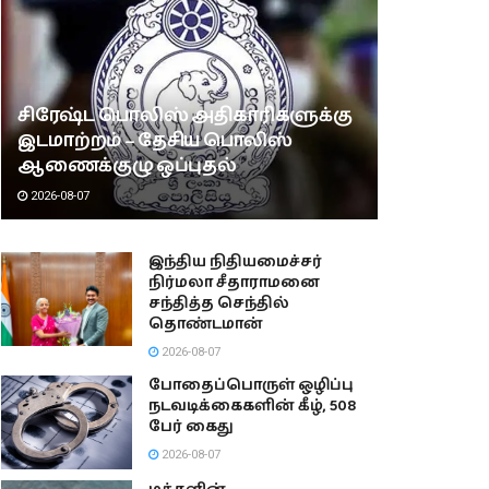
சிரேஷ்ட பொலிஸ் அதிகாரிகளுக்கு
இடமாற்றம் – தேசிய பொலிஸ்
ஆணைக்குழு ஒப்புதல்
2026-08-07
இந்திய நிதியமைச்சர்
நிர்மலா சீதாராமனை
சந்தித்த செந்தில்
தொண்டமான்
2026-08-07
போதைப்பொருள் ஒழிப்பு
நடவடிக்கைகளின் கீழ், 508
பேர் கைது
2026-08-07