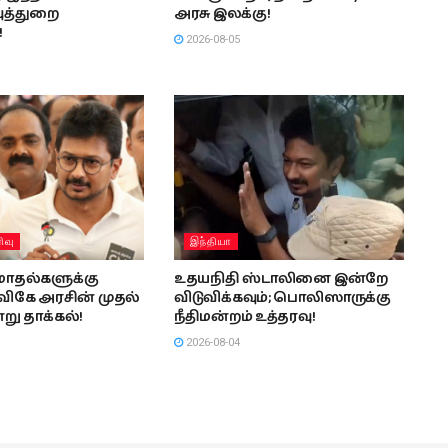
த்துறை
அரசு இலக்கு!
!
2026-08-05
ிவு
இந்தியா
ோதல்களுக்கு
உதயநிதி ஸ்டாலினை இன்றே
ிவிகே அரசின் முதல்
விடுவிக்கவும்; பொலிஸாருக்கு
று தாக்கல்!
நீதிமன்றம் உத்தரவு!
2026-08-04