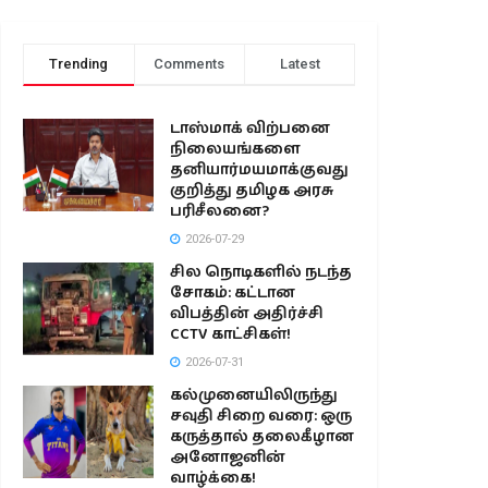
Trending
Comments
Latest
டாஸ்மாக் விற்பனை
நிலையங்களை
தனியார்மயமாக்குவது
குறித்து தமிழக அரசு
பரிசீலனை?
2026-07-29
சில நொடிகளில் நடந்த
சோகம்: கட்டான
விபத்தின் அதிர்ச்சி
CCTV காட்சிகள்!
2026-07-31
கல்முனையிலிருந்து
சவுதி சிறை வரை: ஒரு
கருத்தால் தலைகீழான
அனோஜனின்
வாழ்க்கை!