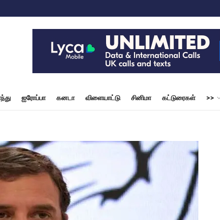
ந்து
ஐரோப்பா
கனடா
விளையாட்டு
சினிமா
கட்டுரைகள்
>>