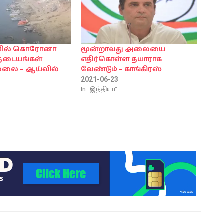
ியில் கொரோனா
மூன்றாவது அலையை
தடையங்கள்
எதிர்கொள்ள தயாராக
்லை – ஆய்வில்
வேண்டும் – காங்கிரஸ்
2021-06-23
In "இந்தியா"