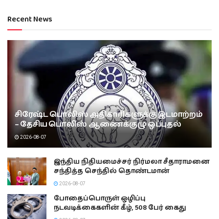
Recent News
சிரேஷ்ட பொலிஸ் அதிகாரிகளுக்கு இடமாற்றம்
– தேசிய பொலிஸ் ஆணைக்குழு ஒப்புதல்
2026-08-07
இந்திய நிதியமைச்சர் நிர்மலா சீதாராமனை
சந்தித்த செந்தில் தொண்டமான்
2026-08-07
போதைப்பொருள் ஒழிப்பு
நடவடிக்கைகளின் கீழ், 508 பேர் கைது