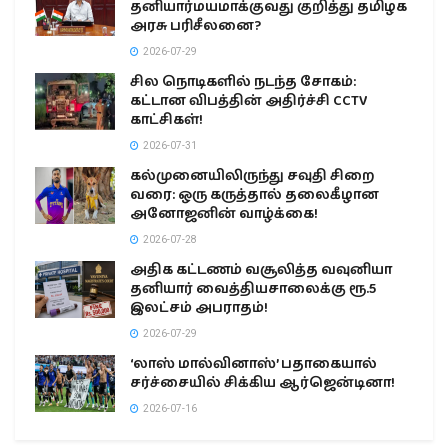
தனியார்மயமாக்குவது குறித்து தமிழக
அரசு பரிசீலனை?
2026-07-29
சில நொடிகளில் நடந்த சோகம்:
கட்டான விபத்தின் அதிர்ச்சி CCTV
காட்சிகள்!
2026-07-31
கல்முனையிலிருந்து சவுதி சிறை
வரை: ஒரு கருத்தால் தலைகீழான
அனோஜனின் வாழ்க்கை!
2026-07-28
அதிக கட்டணம் வசூலித்த வவுனியா
தனியார் வைத்தியசாலைக்கு ரூ.5
இலட்சம் அபராதம்!
2026-07-29
‘லாஸ் மால்வினாஸ்’ பதாகையால்
சர்ச்சையில் சிக்கிய ஆர்ஜென்டினா!
2026-07-16