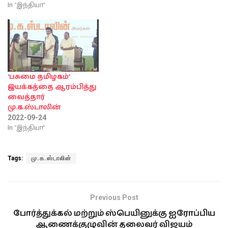
In "இந்தியா"
‘பசுமை தமிழகம்’
இயக்கத்தை ஆரம்பித்து
வைத்தார்
மு.க.ஸ்டாலின்
2022-09-24
In "இந்தியா"
Tags:
மு.க.ஸ்டாலின்
Previous Post
போர்த்துக்கல் மற்றும் ஸ்பெயினுக்கு ஐரோப்பிய
ஆணைக்குழுவின் தலைவர் விஜயம்