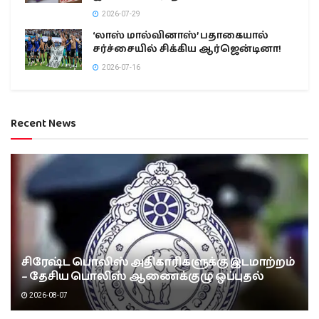
2026-07-29
‘லாஸ் மால்வினாஸ்’ பதாகையால்
சர்ச்சையில் சிக்கிய ஆர்ஜென்டினா!
2026-07-16
Recent News
சிரேஷ்ட பொலிஸ் அதிகாரிகளுக்கு இடமாற்றம்
– தேசிய பொலிஸ் ஆணைக்குழு ஒப்புதல்
2026-08-07