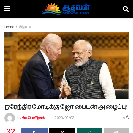
Home
இந்தியா
நரேந்திர மோடிக்கு ஜோ பைடன் அழைப்பு!
A
by
யே.பெனிற்லஸ்
2023/02/02
A
32