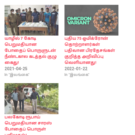
யாழில் 7 கோடி
புதிய 75 ஒமிக்ரோன்
பெறுமதியான
தொற்றாளர்கள்
போதைப் பொருளுடன்
பதிவான பிரதேசங்கள்
நீண்டகால கடத்தல் குழு
குறித்த அறிவிப்பு
கைது!
வெளியானது!
2021-04-25
2022-01-22
In "இலங்கை"
In "இலங்கை"
பலகோடி ரூபாய்
பெறுமதியான சாரஸ்
போதைப் பொருள்