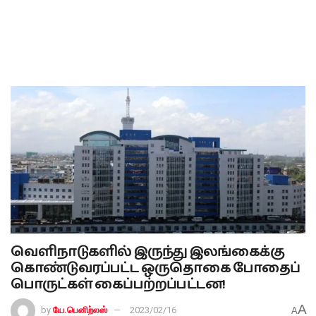
வெளிநாடுகளில் இருந்து இலங்கைக்கு
கொண்டுவரப்பட்ட ஒருதொகை போதைப்
பொருட்கள் கைப்பற்றப்பட்டன!
A
by
யே.பெனிற்லஸ்
2023/02/16
A