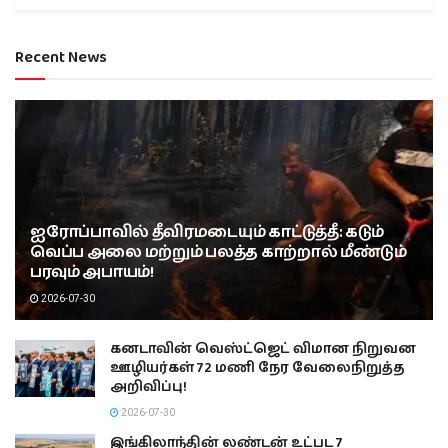
Recent News
ஐரோப்பாவில் தீவிரமடையும் காட்டுத்தீ: கடும்
வெப்ப அலை மற்றும் பலத்த காற்றால் மீண்டும்
பரவும் அபாயம்!
2026-07-30
கனடாவின் வெஸ்ட்ஜெட் விமான நிறுவன
ஊழியர்கள் 72 மணி நேர வேலைநிறுத்த
அறிவிப்பு!
2026-07-30
இங்கிலாந்தின் லண்டன் உட்பட 7