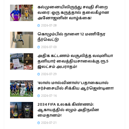
கல்முனையிலிருந்து சவுதி சிறை
வரை: ஒரு கருத்தால் தலைகீழான
அனோஜனின் வாழ்க்கை!
2026-07-28
கொழும்பில் நாளை 12 மணிநேர
நீர்வெட்டு!
2026-07-03
அதிக கட்டணம் வசூலித்த வவுனியா
தனியார் வைத்தியசாலைக்கு ரூ.5
இலட்சம் அபராதம்!
2026-07-29
‘லாஸ் மால்வினாஸ்’ பதாகையால்
சர்ச்சையில் சிக்கிய ஆர்ஜென்டினா!
2026-07-16
2034 FIFA உலகக் கிண்ணம்:
ஆகாயத்தில் எழும் அதிநவீன
மைதானம்!
2026-07-21