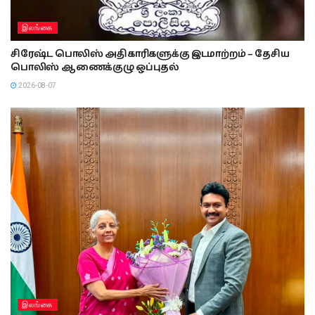
இலங்கை
சிரேஷ்ட பொலிஸ் அதிகாரிகளுக்கு இடமாற்றம் – தேசிய
பொலிஸ் ஆணைக்குழு ஒப்புதல்
2026-08-07
இலங்கை