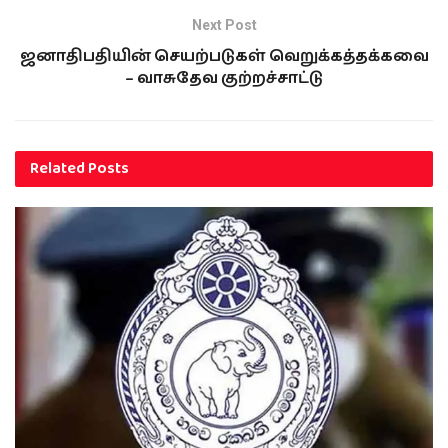
Next Post
ஜனாதிபதியின் செயற்படுகள் வெறுக்கத்தக்கவை
– வாசுதேவ குற்றச்சாட்டு
Related
Posts