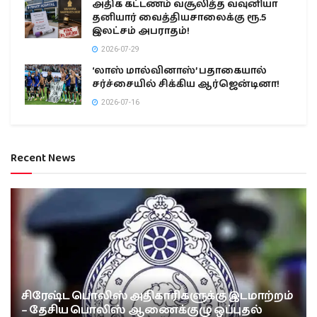
அதிக கட்டணம் வசூலித்த வவுனியா
தனியார் வைத்தியசாலைக்கு ரூ.5
இலட்சம் அபராதம்!
2026-07-29
‘லாஸ் மால்வினாஸ்’ பதாகையால்
சர்ச்சையில் சிக்கிய ஆர்ஜென்டினா!
2026-07-16
Recent News
சிரேஷ்ட பொலிஸ் அதிகாரிகளுக்கு இடமாற்றம்
– தேசிய பொலிஸ் ஆணைக்குழு ஒப்புதல்