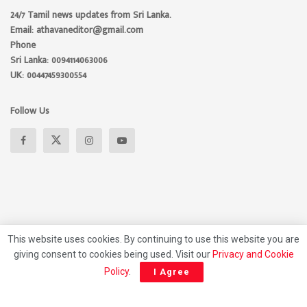
24/7 Tamil news updates from Sri Lanka.
Email: athavaneditor@gmail.com
Phone
Sri Lanka: 0094114063006
UK: 00447459300554
Follow Us
This website uses cookies. By continuing to use this website you are
giving consent to cookies being used. Visit our
Privacy and Cookie
About
Advertise
Privacy Policy
Contact Us
Policy
.
I Agree
© 2026 Athavan Media, All rights reserved.