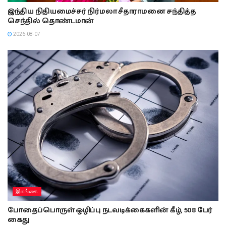
இந்திய நிதியமைச்சர் நிர்மலா சீதாராமனை சந்தித்த
செந்தில் தொண்டமான்
2026-08-07
இலங்கை
போதைப்பொருள் ஒழிப்பு நடவடிக்கைகளின் கீழ், 508 பேர்
கைது