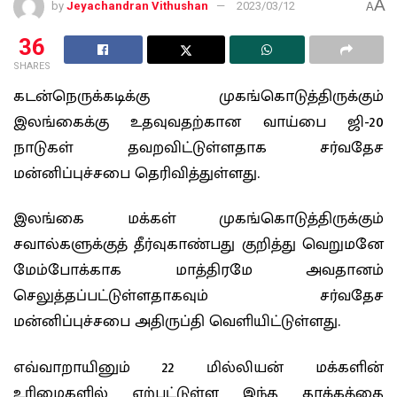
A
by
Jeyachandran Vithushan
2023/03/12
A
36
SHARES
கடன்நெருக்கடிக்கு முகங்கொடுத்திருக்கும்
இலங்கைக்கு உதவுவதற்கான வாய்பை ஜி-20
நாடுகள் தவறவிட்டுள்ளதாக சர்வதேச
மன்னிப்புச்சபை தெரிவித்துள்ளது.
இலங்கை மக்கள் முகங்கொடுத்திருக்கும்
சவால்களுக்குத் தீர்வுகாண்பது குறித்து வெறுமனே
மேம்போக்காக மாத்திரமே அவதானம்
செலுத்தப்பட்டுள்ளதாகவும் சர்வதேச
மன்னிப்புச்சபை அதிருப்தி வெளியிட்டுள்ளது.
எவ்வாறாயினும் 22 மில்லியன் மக்களின்
உரிமைகளில் ஏற்பட்டுள்ள இந்த தாக்கத்தை