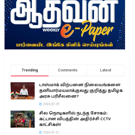
Trending
Comments
Latest
டாஸ்மாக் விற்பனை நிலையங்களை
தனியார்மயமாக்குவது குறித்து தமிழக
அரசு பரிசீலனை?
2026-07-29
சில நொடிகளில் நடந்த சோகம்:
கட்டான விபத்தின் அதிர்ச்சி CCTV
காட்சிகள்!
2026-07-31