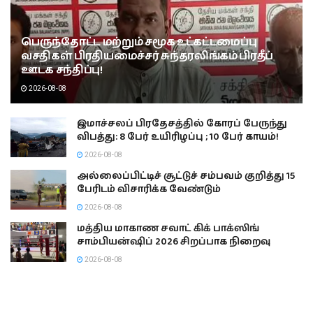
பெருந்தோட்ட மற்றும் சமூக உட்கட்டமைப்பு
வசதிகள் பிரதியமைச்சர் சுந்தரலிங்கம் பிரதீப்
ஊடக சந்திப்பு!
2026-08-08
இமாச்சலப் பிரதேசத்தில் கோரப் பேருந்து
விபத்து: 8 பேர் உயிரிழப்பு ; 10 பேர் காயம்!
2026-08-08
அல்லைப்பிட்டிச் சூட்டுச் சம்பவம் குறித்து 15
பேரிடம் விசாரிக்க வேண்டும்
2026-08-08
மத்திய மாகாண சவாட் கிக் பாக்ஸிங்
சாம்பியன்ஷிப் 2026 சிறப்பாக நிறைவு
2026-08-08