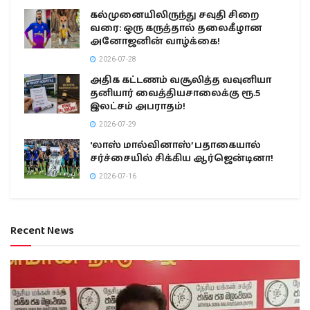
கல்முனையிலிருந்து சவுதி சிறை
வரை: ஒரு கருத்தால் தலைகீழான
அனோஜனின் வாழ்க்கை!
2026-07-28
அதிக கட்டணம் வசூலித்த வவுனியா
தனியார் வைத்தியசாலைக்கு ரூ.5
இலட்சம் அபராதம்!
2026-07-29
‘லாஸ் மால்வினாஸ்’ பதாகையால்
சர்ச்சையில் சிக்கிய ஆர்ஜென்டினா!
2026-07-16
Recent News