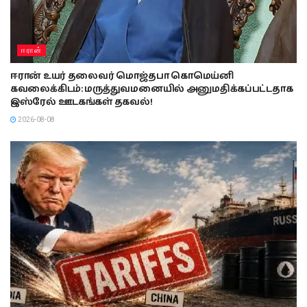
ஈரான்
ஈரான் உயர் தலைவர் மொஜ்தபா கொமெய்னி
கவலைக்கிடம்: மருத்துவமனையில் அனுமதிக்கப்பட்டதாக
இஸ்ரேல் ஊடகங்கள் தகவல்!
2026-08-08