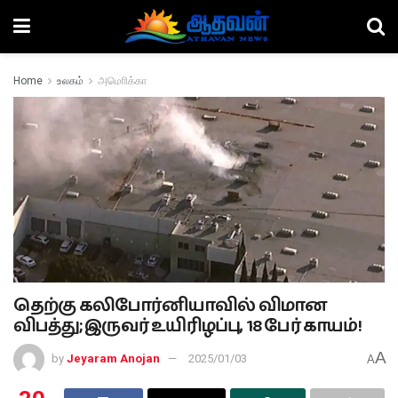
Home
உலகம்
அமொிக்கா
தெற்கு கலிபோர்னியாவில் விமான
விபத்து; இருவர் உயிரிழப்பு, 18 பேர் காயம்!
A
by
Jeyaram Anojan
2025/01/03
A