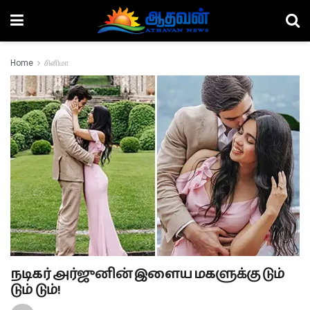
Home
சினிமா
நடிகர் அர்ஜுனின் இளைய மகளுக்கு டும்
டும் டும்!