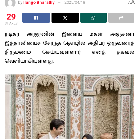
A
by
Ilango Bharathy
2025/04/18
A
29
SHARES
நடிகர் அர்ஜுனின் இளைய மகள் அஞ்சனா
இத்தாலியைச் சேர்ந்த தொழில் அதிபர் ஒருவரைத்
திருமணம் செய்யவுள்ளார் எனத் தகவல்
வெளியாகியுள்ளது.