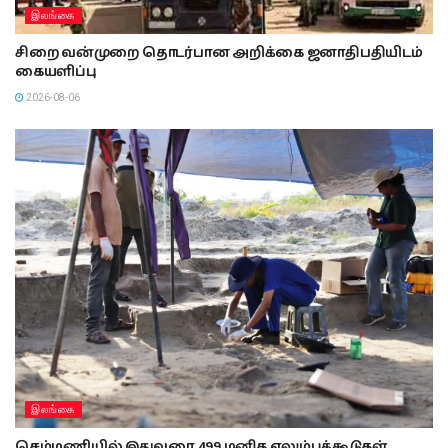
இலங்கை
சிறை வன்முறை தொடர்பான அறிக்கை ஜனாதிபதியிடம்
கையளிப்பு
2026-08-06
இலங்கை
செம்மணியில் இதுவரை 499 மனித எலும்புக்கூடுகள்