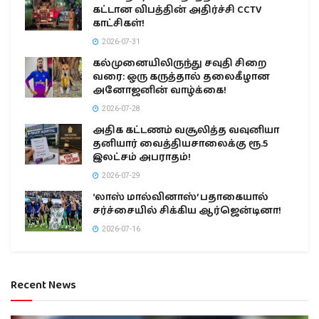
கட்டான விபத்தின் அதிர்ச்சி CCTV
காட்சிகள்!
2026-07-31
கல்முனையிலிருந்து சவுதி சிறை
வரை: ஒரு கருத்தால் தலைகீழான
அனோஜனின் வாழ்க்கை!
2026-07-28
அதிக கட்டணம் வசூலித்த வவுனியா
தனியார் வைத்தியசாலைக்கு ரூ.5
இலட்சம் அபராதம்!
2026-07-29
‘லாஸ் மால்வினாஸ்’ பதாகையால்
சர்ச்சையில் சிக்கிய ஆர்ஜென்டினா!
2026-07-16
Recent News