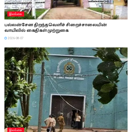
இலங்கை
பல்லன்சேன திறந்தவெளிச் சிறைச்சாலையின்
வாயிலில் கைதிகள் முற்றுகை
2026-08-07
இலங்கை