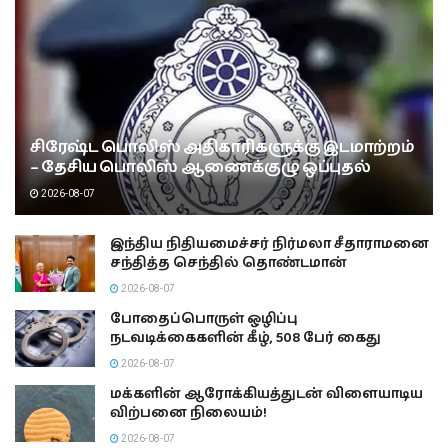
சிரேஷ்ட பொலிஸ் அதிகாரிகளுக்கு இடமாற்றம்
– தேசிய பொலிஸ் ஆணைக்குழு ஒப்புதல்
2026-08-07
இந்திய நிதியமைச்சர் நிர்மலா சீதாராமனை
சந்தித்த செந்தில் தொண்டமான்
2026-08-07
போதைப்பொருள் ஒழிப்பு
நடவடிக்கைகளின் கீழ், 508 பேர் கைது
2026-08-07
மக்களின் ஆரோக்கியத்துடன் விளையாடிய
விற்பனை நிலையம்!
2026-08-07