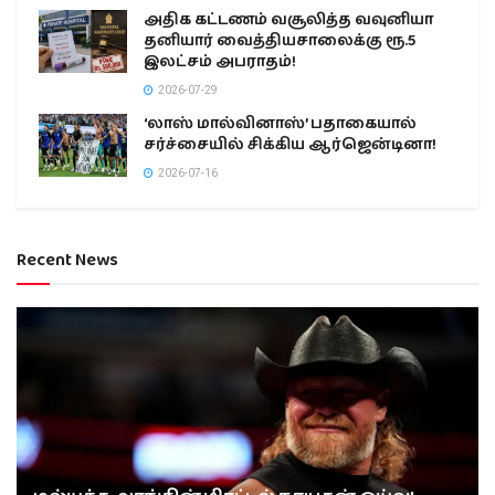
அதிக கட்டணம் வசூலித்த வவுனியா
தனியார் வைத்தியசாலைக்கு ரூ.5
இலட்சம் அபராதம்!
2026-07-29
‘லாஸ் மால்வினாஸ்’ பதாகையால்
சர்ச்சையில் சிக்கிய ஆர்ஜென்டினா!
2026-07-16
Recent News