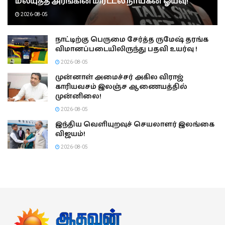
மல்யுத்த அரங்கின் மிரட்டல் நாயகன் ஓய்வு!
2026-08-05
நாட்டிற்கு பெருமை சேர்த்த ருமேஷ் தரங்க
விமானப்படையிலிருந்து பதவி உயர்வு !
2026-08-05
முன்னாள் அமைச்சர் அகில விராஜ்
காரியவசம் இலஞ்ச ஆணையத்தில்
முன்னிலை!
2026-08-05
இந்திய வெளியுறவுச் செயலாளர் இலங்கை
விஜயம்!
2026-08-05