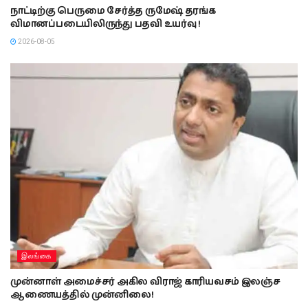
நாட்டிற்கு பெருமை சேர்த்த ருமேஷ் தரங்க
விமானப்படையிலிருந்து பதவி உயர்வு !
2026-08-05
இலங்கை
முன்னாள் அமைச்சர் அகில விராஜ் காரியவசம் இலஞ்ச
ஆணையத்தில் முன்னிலை!