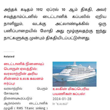
அந்தக் கடிதம் 1912 ஏப்ரல் 10 ஆம் திகதி, அவர்
சவுத்தாம்ப்டனில் டைட்டானிக் கப்பலில் ஏறிய
நாளிலும், வடக்கு அட்லாண்டிக்கில் ஒரு
பனிப்பாறையில் மோதி அது மூழ்குவதற்கு ஐந்து
நாட்களுக்கு முன்பும் திகதியிடப்பட்டுள்ளது.
Related
டைட்டானிக் நினைவுப்
பொருள் ஏலத்தில்:
வரலாற்றின் அரிய
சின்னம் உலக கவனம்
ஈர்ப்பு!
வரலாற்றில் பெரும்
உலகின் மிகப்பெரிய
சோகமாக
பயணிகள் கப்பல்!
நினைவுகூரப்படும்
2024-01-28
ஆர்எம்எஸ் டைட்டானிக்
In "உலகம்"
மூழ்கி ( RMS Titanic sinking )