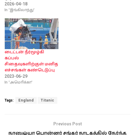
சம்பவத்துடன் தொடர்புடைய
2026-04-18
ஒரு அரிய பொருள்
In "இங்கிலாந்து"
தற்போது ஏலத்திற்கு
வருவது உலகம் முழுவதும்
கவனத்தை ஈர்த்துள்ளது.
அந்த பேரழிவில் உயிர்
தப்பிய இங்கிலாந்தை
சேர்ந்த முதல் வகுப்பு
பயணியான லாரா மாபெல்
டைட்டன் நீர்மூழ்கி
பிரான்கட்டெல்லி (Laura
கப்பல்
Mabel Francatelli)
சிதைவுகளிற்குள் மனித
பயன்படுத்திய உயிர்காப்பு
எச்சங்கள் கண்டெடுப்பு
ஜாக்கெட் தற்போது ஏலத்தில்
2023-06-29
விற்கப்பட உள்ளது. இந்த
In "அமொிக்கா"
வரலாற்றுச் சிறப்புமிக்க
பொருள்…
Tags:
England
Titanic
Previous Post
நானுஓயா பொன்னர் சங்கர் நாடகத்தில் நேர்ந்த