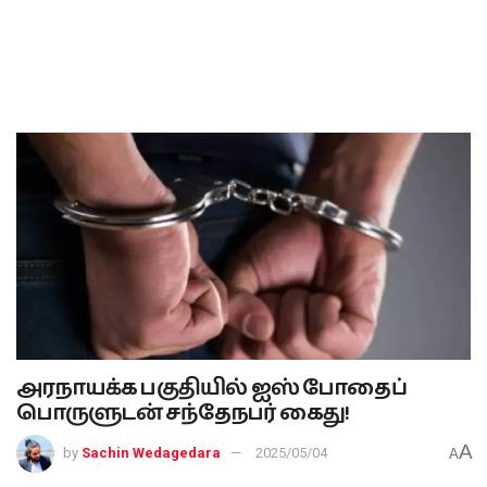
அரநாயக்க பகுதியில் ஐஸ் போதைப்
பொருளுடன் சந்தேநபர் கைது!
A
by
Sachin Wedagedara
2025/05/04
A