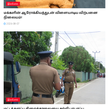
இலங்கை
மக்களின் ஆரோக்கியத்துடன் விளையாடிய விற்பனை
நிலையம்!
2026-08-07
இலங்கை
மட்டக்களப்பு சிறைச்சாலையை சுற்றி பரபரப்பு