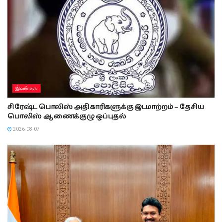
இலங்கை
சிரேஷ்ட பொலிஸ் அதிகாரிகளுக்கு இடமாற்றம் – தேசிய
பொலிஸ் ஆணைக்குழு ஒப்புதல்
2026-08-07