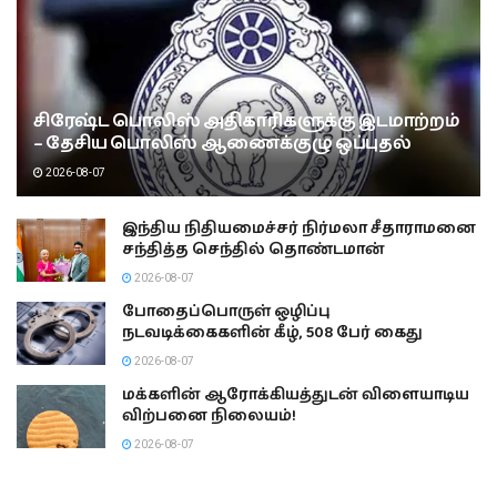
சிரேஷ்ட பொலிஸ் அதிகாரிகளுக்கு இடமாற்றம்
– தேசிய பொலிஸ் ஆணைக்குழு ஒப்புதல்
2026-08-07
இந்திய நிதியமைச்சர் நிர்மலா சீதாராமனை
சந்தித்த செந்தில் தொண்டமான்
2026-08-07
போதைப்பொருள் ஒழிப்பு
நடவடிக்கைகளின் கீழ், 508 பேர் கைது
2026-08-07
மக்களின் ஆரோக்கியத்துடன் விளையாடிய
விற்பனை நிலையம்!
2026-08-07