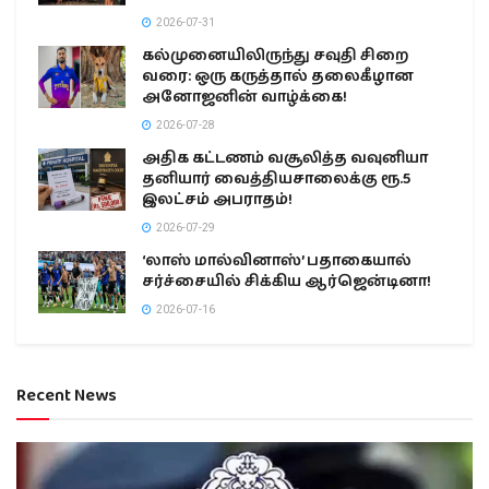
2026-07-31
கல்முனையிலிருந்து சவுதி சிறை
வரை: ஒரு கருத்தால் தலைகீழான
அனோஜனின் வாழ்க்கை!
2026-07-28
அதிக கட்டணம் வசூலித்த வவுனியா
தனியார் வைத்தியசாலைக்கு ரூ.5
இலட்சம் அபராதம்!
2026-07-29
‘லாஸ் மால்வினாஸ்’ பதாகையால்
சர்ச்சையில் சிக்கிய ஆர்ஜென்டினா!
2026-07-16
Recent News