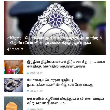
சிரேஷ்ட பொலிஸ் அதிகாரிகளுக்கு இடமாற்றம்
– தேசிய பொலிஸ் ஆணைக்குழு ஒப்புதல்
2026-08-07
இந்திய நிதியமைச்சர் நிர்மலா சீதாராமனை
சந்தித்த செந்தில் தொண்டமான்
2026-08-07
போதைப்பொருள் ஒழிப்பு
நடவடிக்கைகளின் கீழ், 508 பேர் கைது
2026-08-07
மக்களின் ஆரோக்கியத்துடன் விளையாடிய
விற்பனை நிலையம்!
2026-08-07