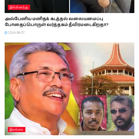
இங்கிலாந்து
அல்பேனிய மனிதக் கடத்தல் வலையமைப்பு
போதைப்பொருள் வர்த்தகம் தீவிரமடைகிறதா?
2026-08-07
இலங்கை