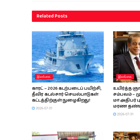
Related
Posts
இலங்கை
இலங்கை
காரட் – 2026 கடற்படைப் பயிற்சி,
உயிர்த்த ஞா
தீவிர கடல்சார் செயல்பாடுகள்
சம்பவம் –
கட்டத்திற்குள் நுழைகிறது!
மா அதிபர் ப
மரண தண்
2026-07-31
2026-07-31