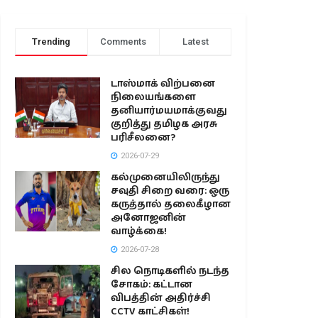
Trending
Comments
Latest
டாஸ்மாக் விற்பனை
நிலையங்களை
தனியார்மயமாக்குவது
குறித்து தமிழக அரசு
பரிசீலனை?
2026-07-29
கல்முனையிலிருந்து
சவுதி சிறை வரை: ஒரு
கருத்தால் தலைகீழான
அனோஜனின்
வாழ்க்கை!
2026-07-28
சில நொடிகளில் நடந்த
சோகம்: கட்டான
விபத்தின் அதிர்ச்சி
CCTV காட்சிகள்!