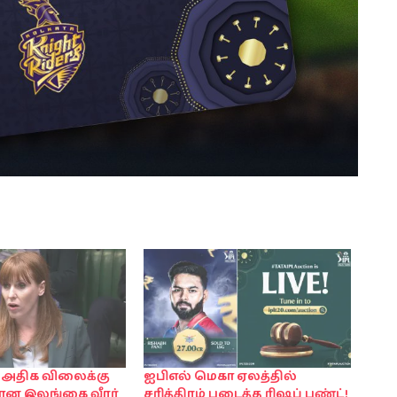
 அதிக விலைக்கு
ஐபிஎல் மெகா ஏலத்தில்
ன இலங்கை வீரர்
சரித்திரம் படைத்த ரிஷப் பண்ட்!