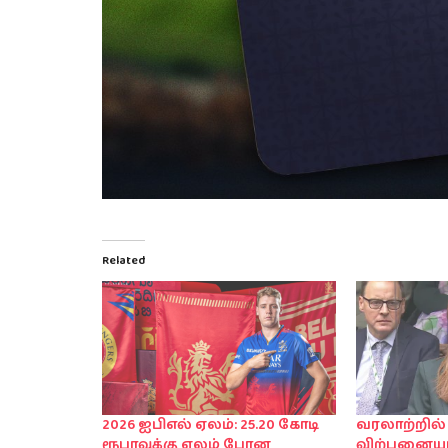
Related
2026 ஐபிஎல் ஏலம்: 25.20 கோடி
வரலாற்றில்
ரூபாவுக்கு ஏலம் போன
விற்பனையா