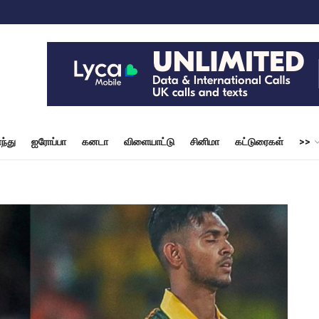
ந்து
ஐரோப்பா
கனடா
விளையாட்டு
சினிமா
கட்டுரைகள்
>>