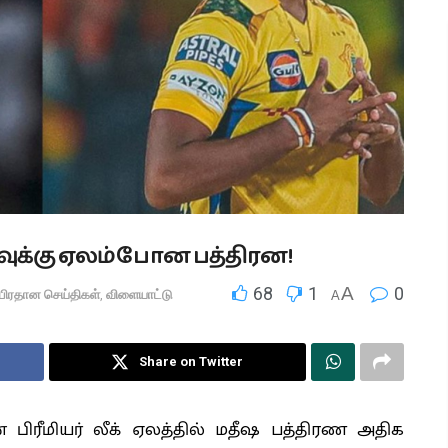
பாவுக்கு ஏலம்போன பத்திரன!
68
1
A
0
பிரதான செய்திகள்
,
விளையாட்டு
A
Share on Twitter
ன் பிரீமியர் லீக் ஏலத்தில் மதீஷ பத்திரண அதிக