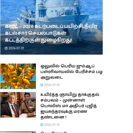
காரட் – 2026 கடற்படைப் பயிற்சி, தீவிர
கடல்சார் செயல்பாடுகள்
கட்டத்திற்குள் நுழைகிறது!
2026-07-31
ஒலுவில் பெரிய ஜும்ஆப்
பள்ளிவாயலில் பேரிச்சம் பழ
அறுவடை
2026-07-31
உயிர்த்த ஞாயிறு தாக்குதல்
சம்பவம் – முன்னாள்
பொலிஸ் மா அதிபர் புஜித்
ஜயசுந்தரவுக்கு மரண
தண்டனை !
2026-07-31