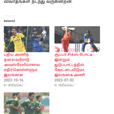
விவாதங்கள் நடந்து வருகின்றன.
Related
புதிய அணித்
சூப்பர் சிக்ஸ் போட்டி :
தலைவரோடு
இன்றும்
அவுஸ்ரேலியாவை
துடுப்பாட்டத்தில்
எதிர்கொள்ள்ளும்
கோட்டைவிடுமா
இலங்கை!
இலங்கை அணி
2023-10-16
2023-07-02
In "கிரிக்கெட்"
In "கிரிக்கெட்"