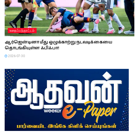
உதைப்பந்தாட்டம்
ஆர்ஜென்டினா மீது ஒழுக்காற்று நடவடிக்கையை
தொடங்கியுள்ள ஃபிஃபா!
2026-07-30