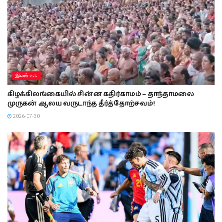
இலங்கை
கிழக்கிலங்கையில் சின்ன கதிர்காமம் – தாந்தாமலை
முருகன் ஆலய வருடாந்த தீர்த்தோற்சவம்!
2026-07-30