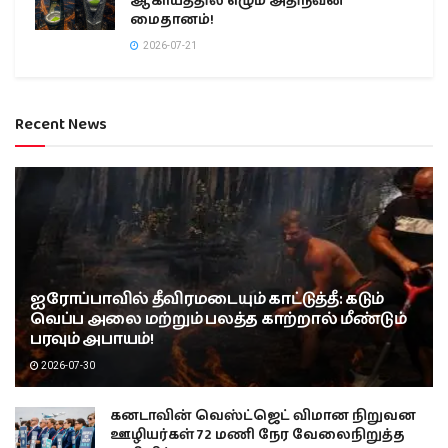
ஆகாயத்தில் எழும் அதிநவீன
மைதானம்!
2026-07-21
Recent News
ஐரோப்பாவில் தீவிரமடையும் காட்டுத்தீ: கடும்
வெப்ப அலை மற்றும் பலத்த காற்றால் மீண்டும்
பரவும் அபாயம்!
2026-07-30
கனடாவின் வெஸ்ட்ஜெட் விமான நிறுவன
ஊழியர்கள் 72 மணி நேர வேலைநிறுத்த