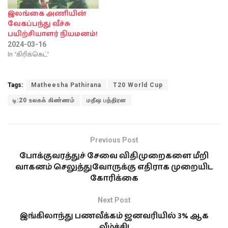
இலங்கை அணியின்
வேகப்பந்து வீச்சு
பயிற்சியாளர் நியமனம்!
2024-03-16
In "கிரிக்கெட்"
Tags:
Matheesha Pathirana
T20 World Cup
டி:20 உலகக் கிண்ணம்
மதீஷ பத்திரன
Previous Post
போக்குவரத்துச் சேவை விதிமுறைகளை மீறி
வாகனம் செலுத்துவோருக்கு எதிராக முறையிட
கோரிக்கை
Next Post
இங்கிலாந்து பணவீக்கம் ஜனவரியில் 3% ஆக
வீழ்ச்சி!