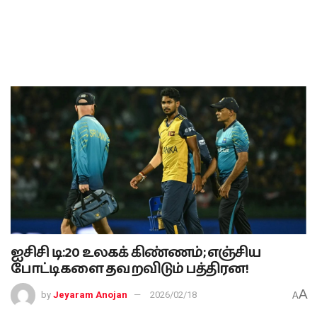
ஐசிசி டி:20 உலகக் கிண்ணம்; எஞ்சிய
போட்டிகளை தவறவிடும் பத்திரன!
A
by
Jeyaram Anojan
2026/02/18
A