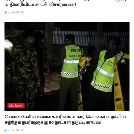
அதிகாரியிடம் சாட்சி விசாரணை !
2026-07-30
இலங்கை
பெல்லன்வில உணவக உரிமையாளர் கொலை வழக்கில்
சந்தேக நபர்களுக்கு 90 நாட்கள் தடுப்பு காவல்!
2026-07-30