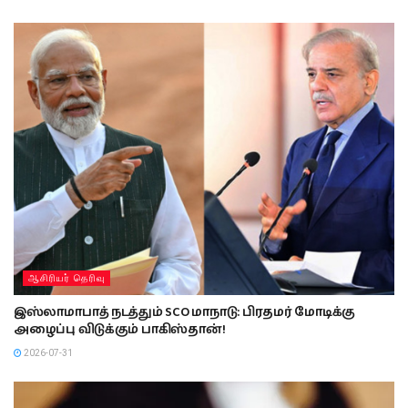
ஆசிரியர் தெரிவு
இஸ்லாமாபாத் நடத்தும் SCO மாநாடு: பிரதமர் மோடிக்கு
அழைப்பு விடுக்கும் பாகிஸ்தான்!
2026-07-31