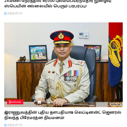
24 மணி நேரத்தில் 49,000 புலம்பெயர்ந்தோர் நுழைவு;
ஸ்பெயின் எல்லையில் பெரும் பரபரப்பு!
2026-07-31
இலங்கை
இராணுவத்தின் புதிய தளபதியாக லெப்டினன்ட் ஜெனரல்
நிலந்த பிரேமரத்ன நியமனம்!
2026-07-31