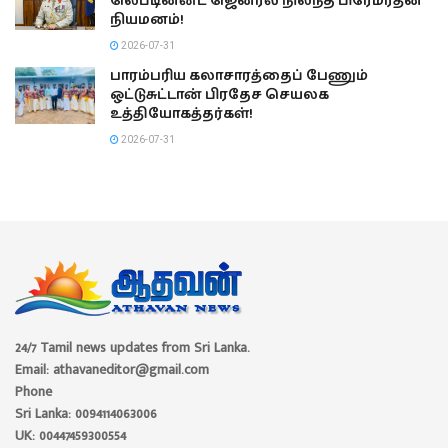
லெப்டினன்ட் ஜெனரல் நிலந்த பிரேமரத்ன
நியமனம்!
2026-07-31
பாரம்பரிய கலாசாரத்தைப் பேணும்
ஒட்டுசுட்டான் பிரதேச செயலக
உத்தியோகத்தர்கள்!
2026-07-31
24/7 Tamil news updates from Sri Lanka.
Email: athavaneditor@gmail.com
Phone
Sri Lanka: 0094114063006
UK: 00447459300554