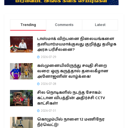
Trending
Comments
Latest
டாஸ்மாக் விற்பனை நிலையங்களை
தனியார்மயமாக்குவது குறித்து தமிழக
அரசு பரிசீலனை?
2026-07-29
கல்முனையிலிருந்து சவுதி சிறை
வரை: ஒரு கருத்தால் தலைகீழான
அனோஜனின் வாழ்க்கை!
2026-07-28
சில நொடிகளில் நடந்த சோகம்:
கட்டான விபத்தின் அதிர்ச்சி CCTV
காட்சிகள்!
2026-07-31
கொழும்பில் நாளை 12 மணிநேர
நீர்வெட்டு!