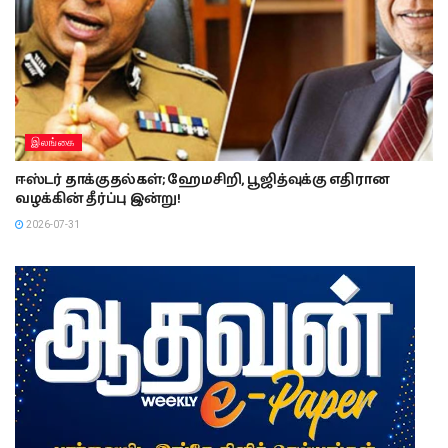
இலங்கை
ஈஸ்டர் தாக்குதல்கள்; ஹேமசிறி, பூஜித்வுக்கு எதிரான
வழக்கின் தீர்ப்பு இன்று!
2026-07-31