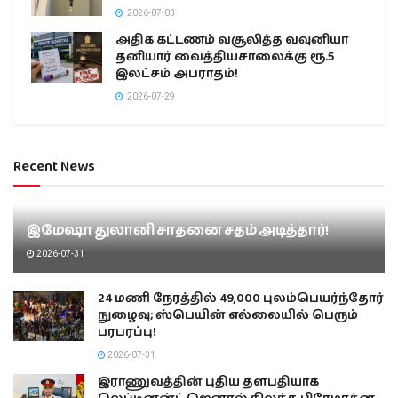
2026-07-03
அதிக கட்டணம் வசூலித்த வவுனியா
தனியார் வைத்தியசாலைக்கு ரூ.5
இலட்சம் அபராதம்!
2026-07-29
Recent News
இமேஷா துலானி சாதனை சதம் அடித்தார்!
2026-07-31
24 மணி நேரத்தில் 49,000 புலம்பெயர்ந்தோர்
நுழைவு; ஸ்பெயின் எல்லையில் பெரும்
பரபரப்பு!
2026-07-31
இராணுவத்தின் புதிய தளபதியாக