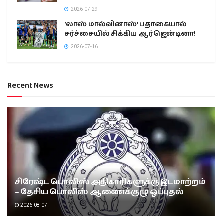
2026-07-29
‘லாஸ் மால்வினாஸ்’ பதாகையால்
சர்ச்சையில் சிக்கிய ஆர்ஜென்டினா!
2026-07-16
Recent News
சிரேஷ்ட பொலிஸ் அதிகாரிகளுக்கு இடமாற்றம்
– தேசிய பொலிஸ் ஆணைக்குழு ஒப்புதல்
2026-08-07