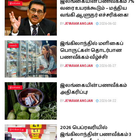
இலங்கையின் பணவீக்கம் 7%
இலங்கை
வரை உயரக்கூடும் – மத்திய
வங்கி ஆளுநர் எச்சரிக்கை!
BY
JEYARAM ANOJAN
2026-06-02
இங்கிலாந்தில் மளிகைப்
உலகம்
பொருட்கள் தொடர்பான
பணவீக்கம் வீழ்ச்சி!
BY
JEYARAM ANOJAN
2026-05-27
இலங்கையின் பணவீக்கம்
இலங்கை
அதிகரிப்பு!
BY
JEYARAM ANOJAN
2026-04-22
2026 பெப்ரவரியில்
இங்கிலாந்து
இங்கிலாந்தின் பணவீக்கம் 3