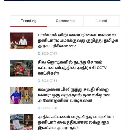
Trending
Comments
Latest
டாஸ்மாக் விற்பனை நிலையங்களை
தனியார்மயமாக்குவது குறித்து தமிழக
அரசு பரிசீலனை?
2026-07-29
சில நொடிகளில் நடந்த சோகம்:
கட்டான விபத்தின் அதிர்ச்சி CCTV
காட்சிகள்!
2026-07-31
கல்முனையிலிருந்து சவுதி சிறை
வரை: ஒரு கருத்தால் தலைகீழான
அனோஜனின் வாழ்க்கை!
2026-07-28
அதிக கட்டணம் வசூலித்த வவுனியா
தனியார் வைத்தியசாலைக்கு ரூ.5
இலட்சம் அபராதம்!