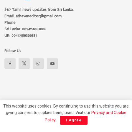
24/7 Tamil news updates from Sri Lanka.
Email: athavaneditor@gmail.com
Phone
Sri Lanka: 0094114063006
UK: 00447459300554
Follow Us
This website uses cookies. By continuing to use this website you are
giving consent to cookies being used. Visit our
Privacy and Cookie
About
Advertise
Privacy Policy
Contact Us
Policy
.
I Agree
© 2026 Athavan Media, All rights reserved.