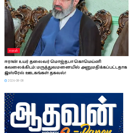
ஈரான்
ஈரான் உயர் தலைவர் மொஜ்தபா கொமெய்னி
கவலைக்கிடம்: மருத்துவமனையில் அனுமதிக்கப்பட்டதாக
இஸ்ரேல் ஊடகங்கள் தகவல்!
2026-08-08