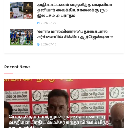
அதிக கட்டணம் வசூலித்த வவுனியா
தனியார் வைத்தியசாலைக்கு ரூ.5
இலட்சம் அபராதம்!
2026-07-29
‘லாஸ் மால்வினாஸ்’ பதாகையால்
சர்ச்சையில் சிக்கிய ஆர்ஜென்டினா!
2026-07-16
Recent News
பெருந்தோட்ட மற்றும் சமூக உட்கட்டமைப்பு
வசதிகள் பிரதியமைச்சர் சுந்தரலிங்கம் பிரதீப்