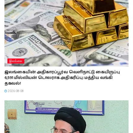
இலங்கை
இலங்கையின் அதிகாரப்பூர்வ வெளிநாட்டு கையிருப்பு
6,591 மில்லியன் டொலராக அதிகரிப்பு: மத்திய வங்கி
தகவல்!
2026-08-08