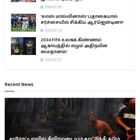
2026-07-29
‘லாஸ் மால்வினாஸ்’ பதாகையால்
சர்ச்சையில் சிக்கிய ஆர்ஜென்டினா!
2026-07-16
2034 FIFA உலகக் கிண்ணம்:
ஆகாயத்தில் எழும் அதிநவீன
மைதானம்!
2026-07-21
Recent News
ஐரோப்பாவில் தீவிரமடையும் காட்டுத்தீ: கடும்