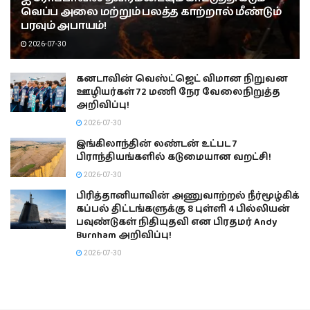
வெப்ப அலை மற்றும் பலத்த காற்றால் மீண்டும்
பரவும் அபாயம்!
2026-07-30
கனடாவின் வெஸ்ட்ஜெட் விமான நிறுவன
ஊழியர்கள் 72 மணி நேர வேலைநிறுத்த
அறிவிப்பு!
2026-07-30
இங்கிலாந்தின் லண்டன் உட்பட 7
பிராந்தியங்களில் கடுமையான வறட்சி!
2026-07-30
பிரித்தானியாவின் அணுவாற்றல் நீர்மூழ்கிக்
கப்பல் திட்டங்களுக்கு 8 புள்ளி 4 பில்லியன்
பவுண்டுகள் நிதியுதவி என பிரதமர் Andy
Burnham அறிவிப்பு!
2026-07-30