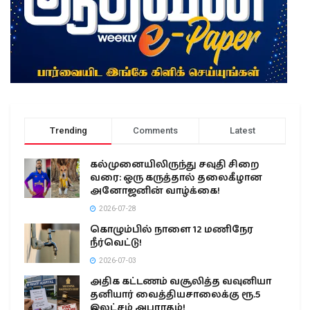
Trending
Comments
Latest
கல்முனையிலிருந்து சவுதி சிறை
வரை: ஒரு கருத்தால் தலைகீழான
அனோஜனின் வாழ்க்கை!
2026-07-28
கொழும்பில் நாளை 12 மணிநேர
நீர்வெட்டு!
2026-07-03
அதிக கட்டணம் வசூலித்த வவுனியா
தனியார் வைத்தியசாலைக்கு ரூ.5
இலட்சம் அபராதம்!