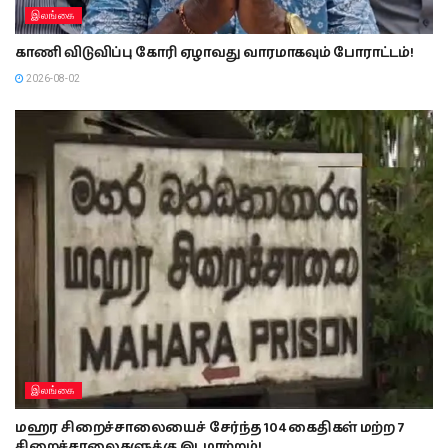
இலங்கை
காணி விடுவிப்பு கோரி ஏழாவது வாரமாகவும் போராட்டம்!
2026-08-02
இலங்கை
மஹர சிறைச்சாலையைச் சேர்ந்த 104 கைதிகள் மற்ற 7
சிறைச்சாலைகளுக்கு இடமாற்றம்!