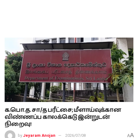
க.பொ.த. சா/த பரீட்சை; மீளாய்வுக்கான
விண்ணப்ப காலக்கெடு இன்றுடன்
நிறைவு!
A
by
Jeyaram Anojan
2026/07/08
A