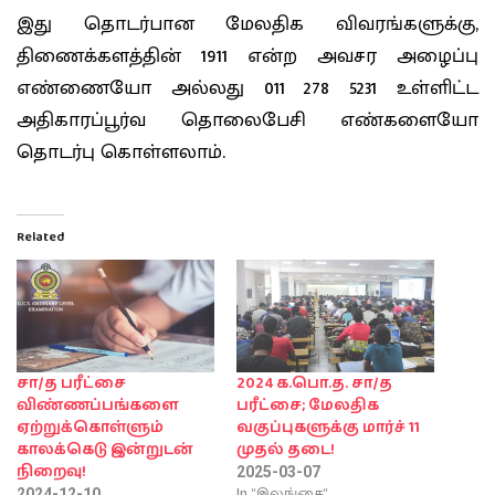
இது தொடர்பான மேலதிக விவரங்களுக்கு,
திணைக்களத்தின் 1911 என்ற அவசர அழைப்பு
எண்ணையோ அல்லது 011 278 5231 உள்ளிட்ட
அதிகாரப்பூர்வ தொலைபேசி எண்களையோ
தொடர்பு கொள்ளலாம்.
Related
சா/த பரீட்சை
2024 க.பொ.த. சா/த
விண்ணப்பங்களை
பரீட்சை; மேலதிக
ஏற்றுக்கொள்ளும்
வகுப்புகளுக்கு மார்ச் 11
காலக்கெடு இன்றுடன்
முதல் தடை!
நிறைவு!
2025-03-07
In "இலங்கை"
2024-12-10