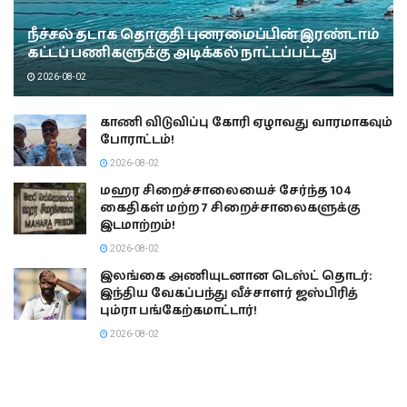
நீச்சல் தடாக தொகுதி புனரமைப்பின் இரண்டாம்
கட்டப் பணிகளுக்கு அடிக்கல் நாட்டப்பட்டது
2026-08-02
காணி விடுவிப்பு கோரி ஏழாவது வாரமாகவும்
போராட்டம்!
2026-08-02
மஹர சிறைச்சாலையைச் சேர்ந்த 104
கைதிகள் மற்ற 7 சிறைச்சாலைகளுக்கு
இடமாற்றம்!
2026-08-02
இலங்கை அணியுடனான டெஸ்ட் தொடர்:
இந்திய வேகப்பந்து வீச்சாளர் ஜஸ்பிரித்
பும்ரா பங்கேற்கமாட்டார்!
2026-08-02