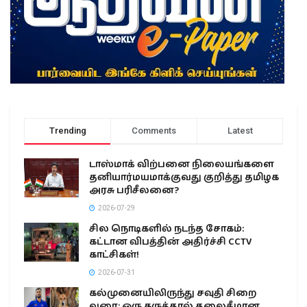
Trending
Comments
Latest
டாஸ்மாக் விற்பனை நிலையங்களை
தனியார்மயமாக்குவது குறித்து தமிழக
அரசு பரிசீலனை?
2026-07-29
சில நொடிகளில் நடந்த சோகம்:
கட்டான விபத்தின் அதிர்ச்சி CCTV
காட்சிகள்!
2026-07-31
கல்முனையிலிருந்து சவுதி சிறை
வரை: ஒரு கருத்தால் தலைகீழான