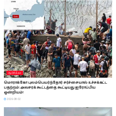
ஆபிாிக்கா
மொராக்கோ புலம்பெயர்ந்தோர் சர்ச்சையால் உச்சக்கட்ட
பதற்றம்: அவசரக் கூட்டத்தை கூட்டியது ஐரோப்பிய
ஒன்றியம்!
2026-08-02