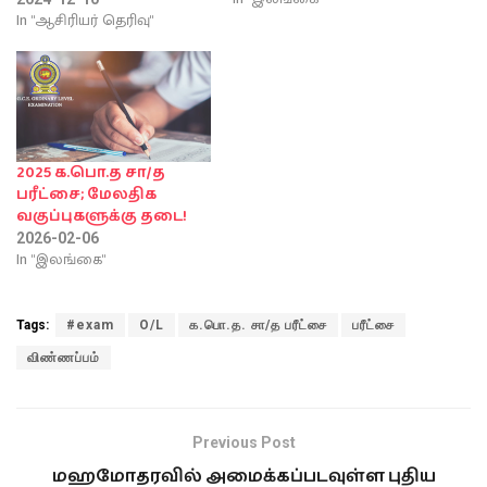
In "ஆசிரியர் தெரிவு"
2025 க.பொ.த சா/த
பரீட்சை; மேலதிக
வகுப்புகளுக்கு தடை!
2026-02-06
In "இலங்கை"
Tags:
#exam
O/L
க.பொ.த. சா/த பரீட்சை
பரீட்சை
விண்ணப்பம்
Previous Post
மஹமோதரவில் அமைக்கப்படவுள்ள புதிய