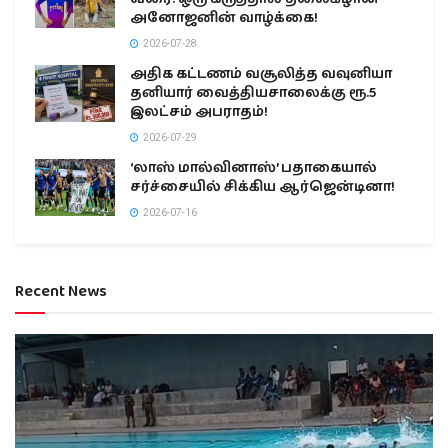
அனோஜனின் வாழ்க்கை!
2026-07-28
அதிக கட்டணம் வசூலித்த வவுனியா
தனியார் வைத்தியசாலைக்கு ரூ.5
இலட்சம் அபராதம்!
2026-07-29
‘லாஸ் மால்வினாஸ்’ பதாகையால்
சர்ச்சையில் சிக்கிய ஆர்ஜென்டினா!
2026-07-16
Recent News