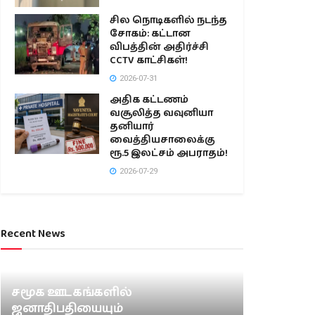
சில நொடிகளில் நடந்த
சோகம்: கட்டான
விபத்தின் அதிர்ச்சி
CCTV காட்சிகள்!
2026-07-31
அதிக கட்டணம்
வசூலித்த வவுனியா
தனியார்
வைத்தியசாலைக்கு
ரூ.5 இலட்சம் அபராதம்!
2026-07-29
Recent News
சமூக ஊடகங்களில்
ஜனாதிபதியையும்