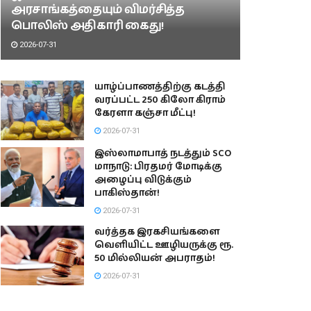
அரசாங்கத்தையும் விமர்சித்த
பொலிஸ் அதிகாரி கைது!
2026-07-31
யாழ்ப்பாணத்திற்கு கடத்தி
வரப்பட்ட 250 கிலோ கிராம்
கேரளா கஞ்சா மீட்பு!
2026-07-31
இஸ்லாமாபாத் நடத்தும் SCO
மாநாடு: பிரதமர் மோடிக்கு
அழைப்பு விடுக்கும்
பாகிஸ்தான்!
2026-07-31
வர்த்தக இரகசியங்களை
வெளியிட்ட ஊழியருக்கு ரூ.
50 மில்லியன் அபராதம்!
2026-07-31