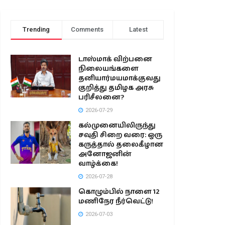
Trending
Comments
Latest
டாஸ்மாக் விற்பனை
நிலையங்களை
தனியார்மயமாக்குவது
குறித்து தமிழக அரசு
பரிசீலனை?
2026-07-29
கல்முனையிலிருந்து
சவுதி சிறை வரை: ஒரு
கருத்தால் தலைகீழான
அனோஜனின்
வாழ்க்கை!
2026-07-28
கொழும்பில் நாளை 12
மணிநேர நீர்வெட்டு!
2026-07-03