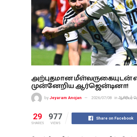
அற்புதமான மீள்வருகையுடன் எகி
முன்னேறிய ஆர்ஜென்டினா!
by
Jeyaram Anojan
2026/07/08
in
ஆசிரியர் த
29
977
Share on Facebook
SHARES
VIEWS