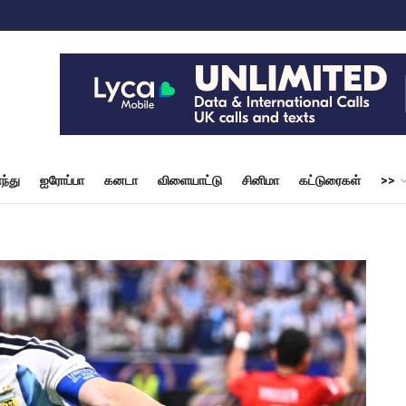
ந்து
ஐரோப்பா
கனடா
விளையாட்டு
சினிமா
கட்டுரைகள்
>>