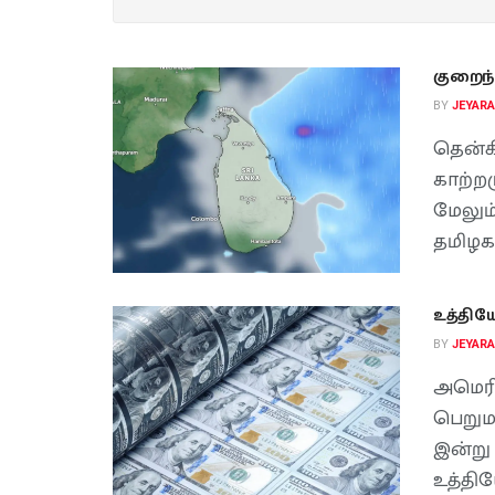
குறைந்த
BY
JEYAR
தென்க
காற்ற
மேலும
தமிழக 
உத்திய
BY
JEYAR
அமெரி
பெறும
இன்று 
உத்தி