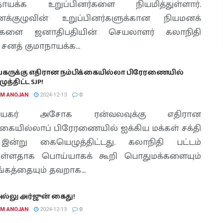
நாயக்க உறுப்பினர்களை நியமித்துள்ளார்.
்குழுவின் உறுப்பினர்களுக்கான நியமனக்
ங்களை ஜனாதிபதியின் செயலாளர் கலாநிதி
 சனத் குமாநாயக்க...
கருக்கு எதிரான நம்பிக்கையில்லா பிரேரணையில்
்திட்ட SJP!
AM ANOJAN
2024-12-13
0
ாயகர் அசோக ரன்வலவுக்கு எதிரான
க்கையில்லாப் பிரேரணையில் ஐக்கிய மக்கள் சக்தி
 இன்று கையெழுத்திட்டது. கலாநிதி பட்டம்
ுள்ளதாக பொய்யாகக் கூறி பொதுமக்களையும்
்கத்தையும் தவறாக...
அல்லு அர்ஜுன் கைது!
AM ANOJAN
2024-12-13
0