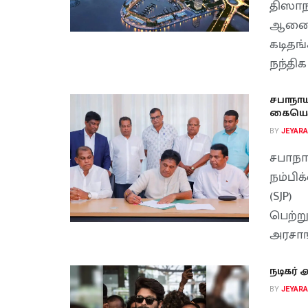
திஸா
ஆணைக
கடித
நந்திக
சபாநாய
கையெழுத
BY
JEYAR
சபாந
நம்பி
(SJP)
பெற்ற
அரசாங
நடிகர் 
BY
JEYAR