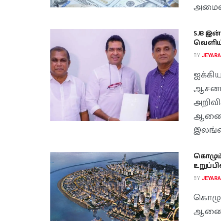
அமைவா
SJB இன
வெளியீ
BY
JEYAR
ஐக்கி
ஆசனங
அறிவி
ஆணைக
இலங்க
கொழும்
உறுப்ப
BY
JEYAR
கொழ
ஆணைக