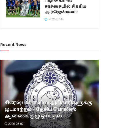
பதாகையால்
சர்ச்சையில் சிக்கிய
ஆர்ஜென்டினா!
2026-07-16
Recent News
சிரேஷ்ட பொலிஸ் அதிகாரிகளுக்கு
இடமாற்றம் – தேசிய பொலிஸ்
ஆணைக்குழு ஒப்புதல்
2026-08-07