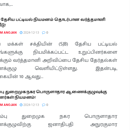
க,...
் தேசிய பட்டியல் நியமனம் தொடர்பான வர்த்தமானி
டு!
AM ANOJAN
2024-12-13
0
ய மக்கள் சக்தியின் (SJB) தேசிய பட்டியல்
்களுக்கு நியமிக்கப்பட்ட உறுப்பினர்களை
க்கும் வர்த்தமானி அறிவிப்பை தேசிய தேர்தல்கள்
்குழு வெளியிட்டுள்ளது. இதன்படி,
ையின் 10 ஆவது...
பு துறைமுக நகர பொருளாதார ஆணைக்குழுவுக்கு
ினர்கள் நியமனம்!
AM ANOJAN
2024-12-13
0
ும்பு துறைமுக நகர பொருளாதார
்குழுவிற்கு ஜனாதிபதி அநுரகுமார