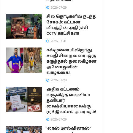
2026-07-29
சில நொடிகளில் நடந்த
சோகம்: கட்டான
விபத்தின் அதிர்ச்சி
CCTV காட்சிகள்!
2026-07-31
கல்முனையிலிருந்து
சவுதி சிறை வரை: ஒரு
கருத்தால் தலைகீழான
அனோஜனின்
வாழ்க்கை!
2026-07-28
அதிக கட்டணம்
வசூலித்த வவுனியா
தனியார்
வைத்தியசாலைக்கு
ரூ.5 இலட்சம் அபராதம்!
2026-07-29
‘லாஸ் மால்வினாஸ்’