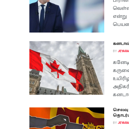
பிரா
வெள்ள
என்று
பெயரைக
கனடாவி
BY
JEYAR
கனேட
கருண
உயிர
அதிக
கனடாவி
செலவு 
தொடர்
BY
JEYAR