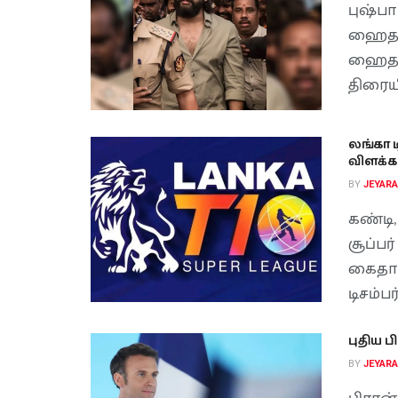
புஷ்ப
ஹைதர
ஹைதரா
திரைய
லங்கா ட
விளக்க
BY
JEYAR
கண்டி
சூப்பர
கைதா
டிசம்பர் 
புதிய 
BY
JEYAR