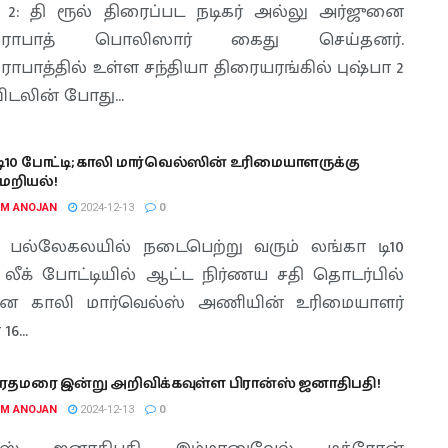
ா 2: தி ரூல் திரைப்பட நடிகர் அல்லு அர்ஜுனை
ாபாத் பொலிஸார் கைது செய்தனர்.
பாத்தில் உள்ள சந்தியா திரையரங்கில் புஷ்பா 2
ிடலின் போது...
ி10 போட்டி; காலி மார்வெல்ஸின் உரிமையாளருக்கு
மறியல்!
AM ANOJAN
2024-12-13
0
, பல்லேகலயில் நடைபெற்று வரும் லங்கா டி10
் லீக் போட்டியில் ஆட்ட நிர்ணய சதி தொடர்பில்
ன காலி மார்வெல்ஸ் அணியின் உரிமையாளர்
16...
பிரதமரை இன்று அறிவிக்கவுள்ள பிரான்ஸ் ஜனாதிபதி!
AM ANOJAN
2024-12-13
0