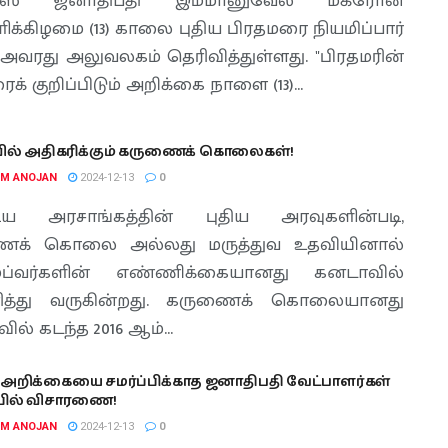
ன்ஸ் ஜனாதிபதி இம்மானுவேல் மக்ரோன்
ிக்கிழமை (13) காலை புதிய பிரதமரை நியமிப்பார்
 அவரது அலுவலகம் தெரிவித்துள்ளது. "பிரதமரின்
் குறிப்பிடும் அறிக்கை நாளை (13)...
ல் அதிகரிக்கும் கருணைக் கொலைகள்!
AM ANOJAN
2024-12-13
0
ிய அரசாங்கத்தின் புதிய அரவுகளின்படி,
ைக் கொலை அல்லது மருத்துவ உதவியினால்
ிழப்வர்களின் எண்ணிக்கையானது கனடாவில்
ரித்து வருகின்றது. கருணைக் கொலையானது
ல் கடந்த 2016 ஆம்...
அறிக்கையை சமர்ப்பிக்காத ஜனாதிபதி வேட்பாளர்கள்
பில் விசாரணை!
AM ANOJAN
2024-12-13
0