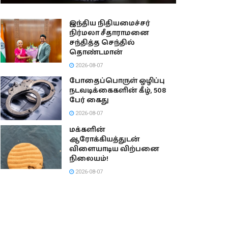
இந்திய நிதியமைச்சர்
நிர்மலா சீதாராமனை
சந்தித்த செந்தில்
தொண்டமான்
2026-08-07
போதைப்பொருள் ஒழிப்பு
நடவடிக்கைகளின் கீழ், 508
பேர் கைது
2026-08-07
மக்களின்
ஆரோக்கியத்துடன்
விளையாடிய விற்பனை
நிலையம்!
2026-08-07