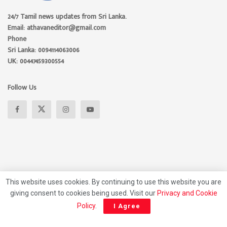
24/7 Tamil news updates from Sri Lanka.
Email: athavaneditor@gmail.com
Phone
Sri Lanka: 0094114063006
UK: 00447459300554
Follow Us
This website uses cookies. By continuing to use this website you are
giving consent to cookies being used. Visit our
Privacy and Cookie
About
Advertise
Privacy Policy
Contact Us
Policy
.
I Agree
© 2026 Athavan Media, All rights reserved.