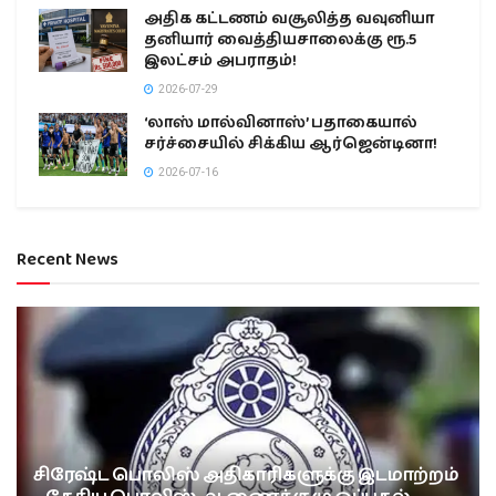
அதிக கட்டணம் வசூலித்த வவுனியா
தனியார் வைத்தியசாலைக்கு ரூ.5
இலட்சம் அபராதம்!
2026-07-29
‘லாஸ் மால்வினாஸ்’ பதாகையால்
சர்ச்சையில் சிக்கிய ஆர்ஜென்டினா!
2026-07-16
Recent News
சிரேஷ்ட பொலிஸ் அதிகாரிகளுக்கு இடமாற்றம்