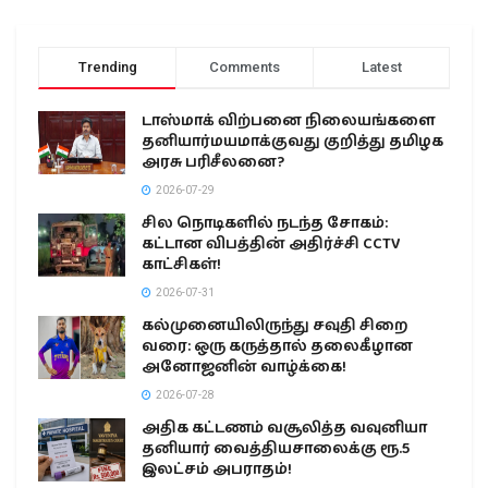
Trending
Comments
Latest
டாஸ்மாக் விற்பனை நிலையங்களை
தனியார்மயமாக்குவது குறித்து தமிழக
அரசு பரிசீலனை?
2026-07-29
சில நொடிகளில் நடந்த சோகம்:
கட்டான விபத்தின் அதிர்ச்சி CCTV
காட்சிகள்!
2026-07-31
கல்முனையிலிருந்து சவுதி சிறை
வரை: ஒரு கருத்தால் தலைகீழான
அனோஜனின் வாழ்க்கை!
2026-07-28
அதிக கட்டணம் வசூலித்த வவுனியா
தனியார் வைத்தியசாலைக்கு ரூ.5
இலட்சம் அபராதம்!