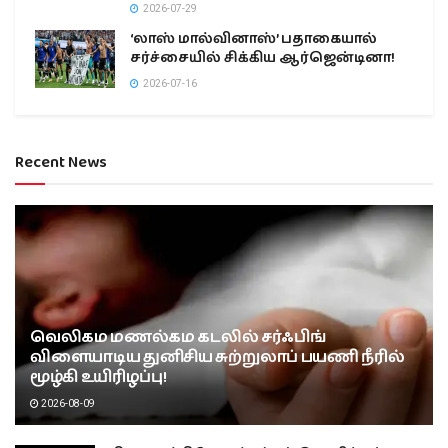
2026-07-29
‘லாஸ் மால்வினாஸ்’ பதாகையால்
சர்ச்சையில் சிக்கிய ஆர்ஜென்டினா!
2026-07-16
Recent News
வெலிகம மணல்கம கடலில் சர்ஃபிங்
விளையாடிய துனிசிய சுற்றுலாப் பயணி நீரில்
மூழ்கி உயிரிழப்பு!
2026-08-09