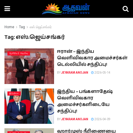
Home
Tag
எஸ்.ஜெய்சங்கர்
Tag:
எஸ்.ஜெய்சங்கர்
ஈரான் – இந்திய
ஆசிரியர் தெரிவு
வெளிவிவகார அமைச்சர்கள்
டெல்லியில் சந்திப்பு!
BY
JEYARAM ANOJAN
2026-05-14
இந்திய – பங்களாதேஷ்
இந்தியா
வெளிவிவகார
அமைச்சர்களிடையே
சந்திப்பு!
BY
JEYARAM ANOJAN
2026-04-09
ஹார்முஸ் நீரிணையை