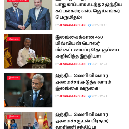
ஆசிரியர் தெரிவு
பாதுகாப்பாக கடந்த 2 இந்திய
கப்பல்கள்; எஸ். ஜெய்சங்கர்
பெருமிதம்!
BY
JEYARAM ANOJAN
2026-03-16
இலங்கைக்கான 450
இலங்கை
மில்லியன் டொலர்
மீள்கட்டமைப்பு தொகுப்பை
அறிவித்த இந்தியா!
BY
JEYARAM ANOJAN
2025-12-23
இந்திய வெளிவிவகார
இலங்கை
அமைச்சர் அடுத்த வாரம்
இலங்கை வருகை!
BY
JEYARAM ANOJAN
2025-12-21
இந்திய வெளிவிவகார
இலங்கை
அமைச்சருடன் பிரதமர்
ஹரிணி சந்திப்பு!