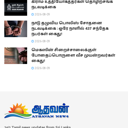
கிராம உத்தியோகத்தர்கள் தொழிற்சங்க
நடவடிக்கை
2026-08-09
நாடு தழுவிய பொலிஸ் சோதனை
நடவடிக்கை : ஒரே நாளில் 437 சந்தேக
நபர்கள் கைது!
2026-08-09
மெகஸின் சிறைச்சாலைக்குள்
போதைப்பொருளை வீச முயன்றவர்கள்
கைது!
2026-08-09
24/7 Tamil news updates from Sri Lanka.