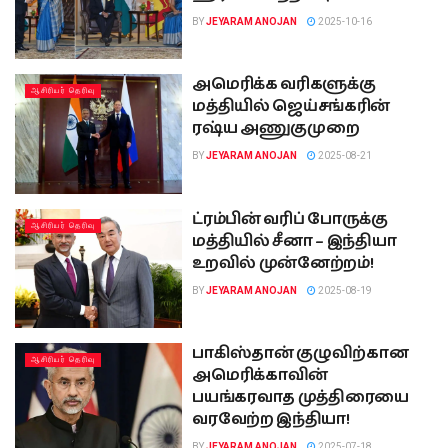
BY
JEYARAM ANOJAN
2025-10-16
அமெரிக்க வரிகளுக்கு
ஆசிரியர் தெரிவு
மத்தியில் ஜெய்சங்கரின்
ரஷ்ய அணுகுமுறை
BY
JEYARAM ANOJAN
2025-08-21
ட்ரம்பின் வரிப் போருக்கு
ஆசிரியர் தெரிவு
மத்தியில் சீனா – இந்தியா
உறவில் முன்னேற்றம்!
BY
JEYARAM ANOJAN
2025-08-19
பாகிஸ்தான் குழுவிற்கான
ஆசிரியர் தெரிவு
அமெரிக்காவின்
பயங்கரவாத முத்திரையை
வரவேற்ற இந்தியா!
BY
JEYARAM ANOJAN
2025-07-18