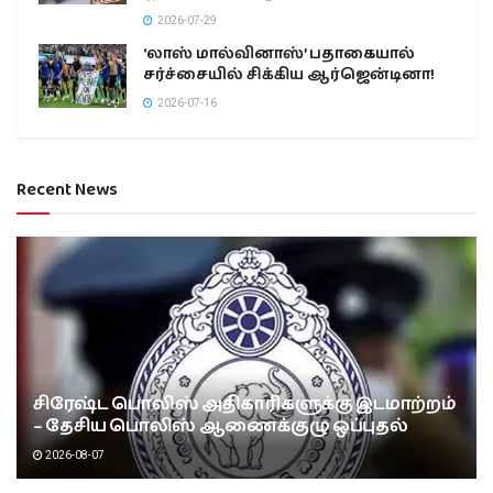
2026-07-29
‘லாஸ் மால்வினாஸ்’ பதாகையால்
சர்ச்சையில் சிக்கிய ஆர்ஜென்டினா!
2026-07-16
Recent News
சிரேஷ்ட பொலிஸ் அதிகாரிகளுக்கு இடமாற்றம்
– தேசிய பொலிஸ் ஆணைக்குழு ஒப்புதல்
2026-08-07