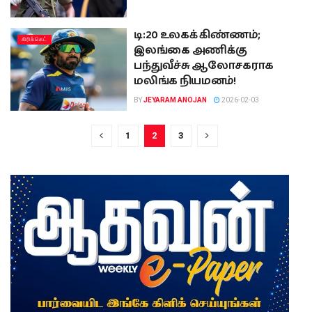
டி:20 உலகக் கிண்ணம்;
கிரிக்கெட்
இலங்கை அணிக்கு
பந்துவீச்சு ஆலோசகராக
மலிங்க நியமனம்!
BY
JEYARAM ANOJAN
2026-02-03
1
2
3