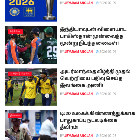
BY
JEYARAM ANOJAN
2026-02-09
இந்தியாவுடன் விளையாட
கிரிக்கெட்
பாகிஸ்தான் முன்வைத்த
மூன்று நிபந்தனைகள்!
BY
JEYARAM ANOJAN
2026-02-09
அயர்லாந்தை வீழ்த்தி முதல்
ஆசிரியர் தெரிவு
வெற்றியை பதிவு செய்த
இலங்கை அணி!
BY
JEYARAM ANOJAN
2026-02-09
டி:20 உலகக் கிண்ணத்துக்காக
இலங்கை
பாதுகாப்பு நடவடிக்கை
தீவிரம்!
BY
JEYARAM ANOJAN
2026-02-06