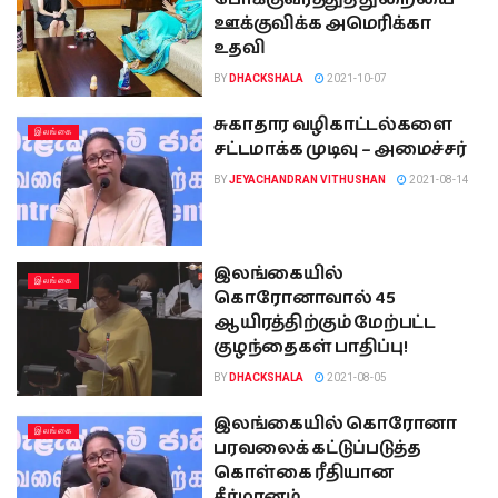
ஊக்குவிக்க அமெரிக்கா
உதவி
BY
DHACKSHALA
2021-10-07
சுகாதார வழிகாட்டல்களை
இலங்கை
சட்டமாக்க முடிவு – அமைச்சர்
BY
JEYACHANDRAN VITHUSHAN
2021-08-14
இலங்கையில்
இலங்கை
கொரோனாவால் 45
ஆயிரத்திற்கும் மேற்பட்ட
குழந்தைகள் பாதிப்பு!
BY
DHACKSHALA
2021-08-05
இலங்கையில் கொரோனா
இலங்கை
பரவலைக் கட்டுப்படுத்த
கொள்கை ரீதியான
தீர்மானம்