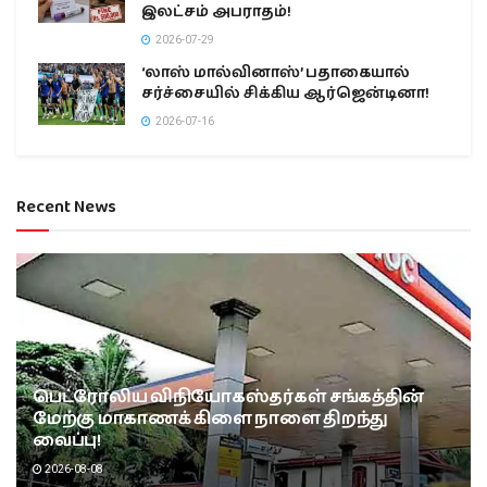
இலட்சம் அபராதம்!
2026-07-29
‘லாஸ் மால்வினாஸ்’ பதாகையால்
சர்ச்சையில் சிக்கிய ஆர்ஜென்டினா!
2026-07-16
Recent News
பெட்ரோலிய விநியோகஸ்தர்கள் சங்கத்தின்
மேற்கு மாகாணக் கிளை நாளை திறந்து
வைப்பு!
2026-08-08