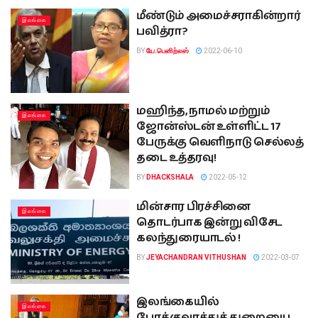
மீண்டும் அமைச்சராகின்றார்
இலங்கை
பவித்ரா?
BY
யே.பெனிற்லஸ்
2022-06-10
மஹிந்த, நாமல் மற்றும்
இலங்கை
ஜோன்ஸ்டன் உள்ளிட்ட 17
பேருக்கு வெளிநாடு செல்லத்
தடை உத்தரவு!
BY
DHACKSHALA
2022-05-12
மின்சார பிரச்சினை
இலங்கை
தொடர்பாக இன்று விசேட
கலந்துரையாடல் !
BY
JEYACHANDRAN VITHUSHAN
2022-03-07
இலங்கையில்
இலங்கை
போக்குவரத்துத் துறையை