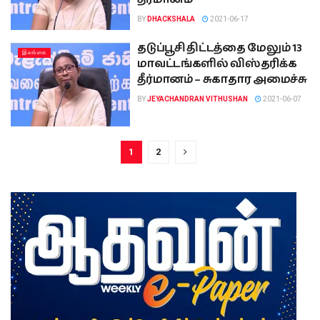
BY
DHACKSHALA
2021-06-17
தடுப்பூசி திட்டத்தை மேலும் 13
இலங்கை
மாவட்டங்களில் விஸ்தரிக்க
தீர்மானம் – சுகாதார அமைச்சு
BY
JEYACHANDRAN VITHUSHAN
2021-06-07
1
2