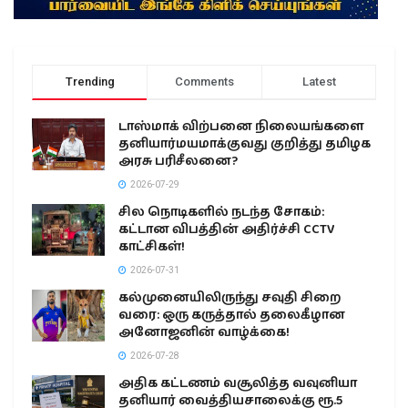
Trending
Comments
Latest
டாஸ்மாக் விற்பனை நிலையங்களை
தனியார்மயமாக்குவது குறித்து தமிழக
அரசு பரிசீலனை?
2026-07-29
சில நொடிகளில் நடந்த சோகம்:
கட்டான விபத்தின் அதிர்ச்சி CCTV
காட்சிகள்!
2026-07-31
கல்முனையிலிருந்து சவுதி சிறை
வரை: ஒரு கருத்தால் தலைகீழான
அனோஜனின் வாழ்க்கை!
2026-07-28
அதிக கட்டணம் வசூலித்த வவுனியா
தனியார் வைத்தியசாலைக்கு ரூ.5