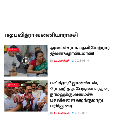
Tag:
பவித்ரா வன்னியாராச்சி
அமைச்சராக பதவியேற்றார்
இலங்கை
ஜீவன் தொன்டமான்!
BY
யே.பெனிற்லஸ்
2023-01-19
பவித்ரா, ஜோன்ஸ்டன்,
இலங்கை
ரோஹித அபேகுணவர்தன,
நாமலுக்கு அமைச்சு
பதவிகளை வழங்குமாறு
பரிந்துரை!
BY
யே.பெனிற்லஸ்
2022-08-16