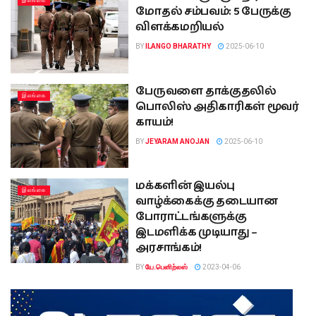
இலங்கை
மோதல் சம்பவம்: 5 பேருக்கு
விளக்கமறியல்
BY
ILANGO BHARATHY
2025-06-10
பேருவளை தாக்குதலில்
இலங்கை
பொலிஸ் அதிகாரிகள் மூவர்
காயம்!
BY
JEYARAM ANOJAN
2025-06-10
மக்களின் இயல்பு
இலங்கை
வாழ்க்கைக்கு தடையான
போராட்டங்களுக்கு
இடமளிக்க முடியாது –
அரசாங்கம்!
BY
யே.பெனிற்லஸ்
2023-04-06