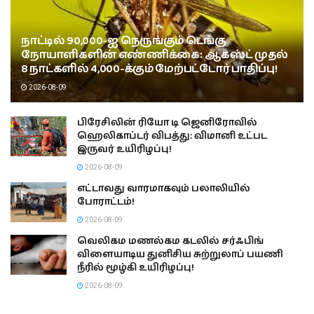
நாட்டில் 90,000-ஐ நெருங்கும் டெங்கு
நோயாளிகளின் எண்ணிக்கை: ஆகஸ்ட் முதல்
8 நாட்களில் 4,000-க்கும் மேற்பட்டோர் பாதிப்பு!
2026-08-09
பிரேசிலின் ரியோ டி ஜெனிரோவில்
ஹெலிகாப்டர் விபத்து: விமானி உட்பட
இருவர் உயிரிழப்பு!
2026-08-09
எட்டாவது வாரமாகவும் பலாலியில்
போராட்டம்!
2026-08-09
வெலிகம மணல்கம கடலில் சர்ஃபிங்
விளையாடிய துனிசிய சுற்றுலாப் பயணி
நீரில் மூழ்கி உயிரிழப்பு!
2026-08-09