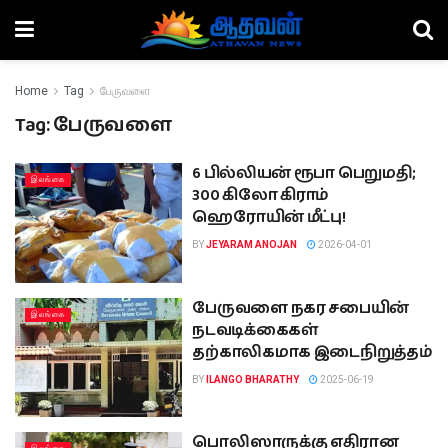
Home
Tag
பேருவளை
Tag:
பேருவளை
6 பில்லியன் ரூபா பெறுமதி;
இலங்கை
300 கிலோ கிராம்
ஹெரோயின் மீட்பு!
BY
JEYARAM ANOJAN
2026-04-01
பேருவளை நகர சபையின்
இலங்கை
நடவடிக்கைகள்
தற்காலிகமாக இடைநிறுத்தம்
BY
ILANGO BHARATHY
2025-06-19
பொலிஸாருக்கு எதிரான