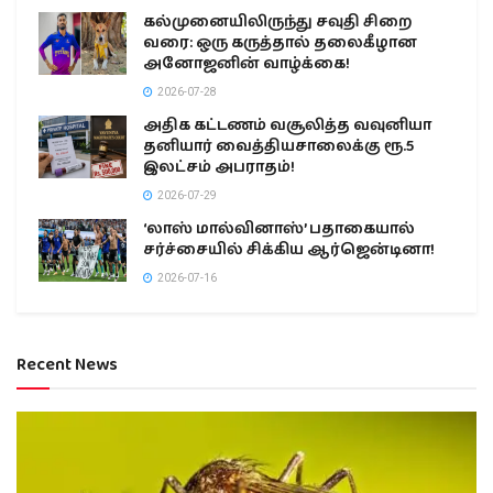
கல்முனையிலிருந்து சவுதி சிறை
வரை: ஒரு கருத்தால் தலைகீழான
அனோஜனின் வாழ்க்கை!
2026-07-28
அதிக கட்டணம் வசூலித்த வவுனியா
தனியார் வைத்தியசாலைக்கு ரூ.5
இலட்சம் அபராதம்!
2026-07-29
‘லாஸ் மால்வினாஸ்’ பதாகையால்
சர்ச்சையில் சிக்கிய ஆர்ஜென்டினா!
2026-07-16
Recent News