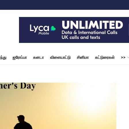
ந்து
ஐரோப்பா
கனடா
விளையாட்டு
சினிமா
கட்டுரைகள்
>>