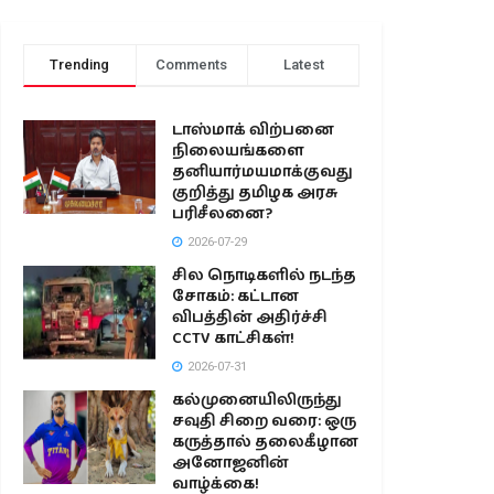
Trending
Comments
Latest
டாஸ்மாக் விற்பனை
நிலையங்களை
தனியார்மயமாக்குவது
குறித்து தமிழக அரசு
பரிசீலனை?
2026-07-29
சில நொடிகளில் நடந்த
சோகம்: கட்டான
விபத்தின் அதிர்ச்சி
CCTV காட்சிகள்!
2026-07-31
கல்முனையிலிருந்து
சவுதி சிறை வரை: ஒரு
கருத்தால் தலைகீழான
அனோஜனின்
வாழ்க்கை!