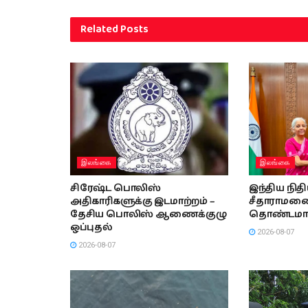
Related
Posts
இலங்கை
இலங்கை
சிரேஷ்ட பொலிஸ்
இந்திய நித
அதிகாரிகளுக்கு இடமாற்றம் –
சீதாராமனை 
தேசிய பொலிஸ் ஆணைக்குழு
தொண்டமா
ஒப்புதல்
2026-08-07
2026-08-07