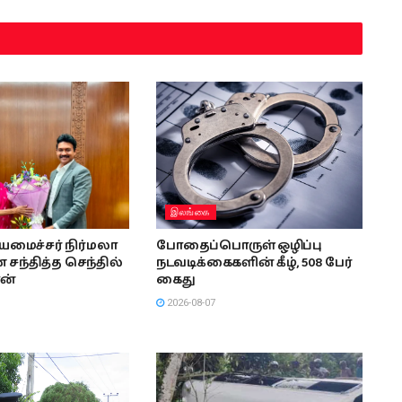
இலங்கை
ியமைச்சர் நிர்மலா
போதைப்பொருள் ஒழிப்பு
சந்தித்த செந்தில்
நடவடிக்கைகளின் கீழ், 508 பேர்
ன்
கைது
2026-08-07