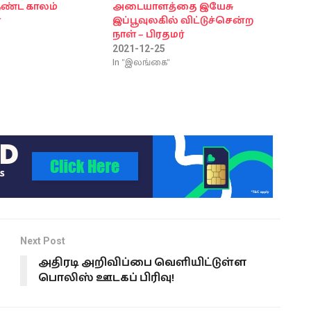
ீண்ட காலம்
அடையாளத்தை இயேசு
்
இப்பூவுலகில் விட்டுச்சென்ற
நாள் – பிரதமர்
2021-12-25
In "இலங்கை"
Next Post
அதிரடி அறிவிப்பை வெளியிட்டுள்ள
பொலிஸ் ஊடகப் பிரிவு!