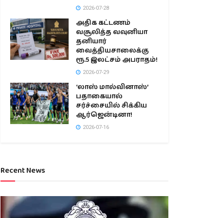
2026-07-28
அதிக கட்டணம்
வசூலித்த வவுனியா
தனியார்
வைத்தியசாலைக்கு
ரூ.5 இலட்சம் அபராதம்!
2026-07-29
‘லாஸ் மால்வினாஸ்’
பதாகையால்
சர்ச்சையில் சிக்கிய
ஆர்ஜென்டினா!
2026-07-16
Recent News