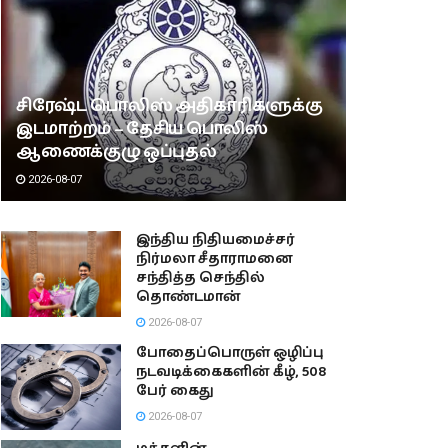
சிரேஷ்ட பொலிஸ் அதிகாரிகளுக்கு
இடமாற்றம் – தேசிய பொலிஸ்
ஆணைக்குழு ஒப்புதல்
2026-08-07
இந்திய நிதியமைச்சர்
நிர்மலா சீதாராமனை
சந்தித்த செந்தில்
தொண்டமான்
2026-08-07
போதைப்பொருள் ஒழிப்பு
நடவடிக்கைகளின் கீழ், 508
பேர் கைது
2026-08-07