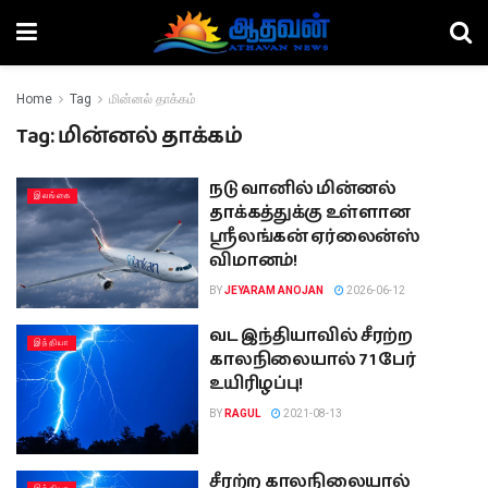
Home
Tag
மின்னல் தாக்கம்
Tag:
மின்னல் தாக்கம்
நடு வானில் மின்னல்
இலங்கை
தாக்கத்துக்கு உள்ளான
ஸ்ரீலங்கன் ஏர்லைன்ஸ்
விமானம்!
BY
JEYARAM ANOJAN
2026-06-12
வட இந்தியாவில் சீரற்ற
இந்தியா
காலநிலையால் 71 பேர்
உயிரிழப்பு!
BY
RAGUL
2021-08-13
சீரற்ற காலநிலையால்