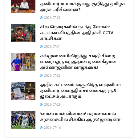
தனியார்மயமாக்குவது குறித்து தமிழக
அரசு பரிசீலனை?
2026-07-29
சில நொடிகளில் நடந்த சோகம்:
கட்டான விபத்தின் அதிர்ச்சி CCTV
காட்சிகள்!
2026-07-31
கல்முனையிலிருந்து சவுதி சிறை
வரை: ஒரு கருத்தால் தலைகீழான
அனோஜனின் வாழ்க்கை!
2026-07-28
அதிக கட்டணம் வசூலித்த வவுனியா
தனியார் வைத்தியசாலைக்கு ரூ.5
இலட்சம் அபராதம்!
2026-07-29
‘லாஸ் மால்வினாஸ்’ பதாகையால்
சர்ச்சையில் சிக்கிய ஆர்ஜென்டினா!
2026-07-16