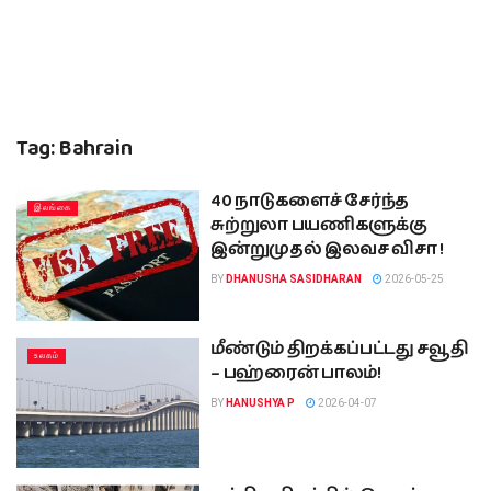
Tag:
Bahrain
40 நாடுகளைச் சேர்ந்த
இலங்கை
சுற்றுலா பயணிகளுக்கு
இன்றுமுதல் இலவச விசா !
BY
DHANUSHA SASIDHARAN
2026-05-25
மீண்டும் திறக்கப்பட்டது சவூதி
உலகம்
– பஹ்ரைன் பாலம்!
BY
HANUSHYA P
2026-04-07