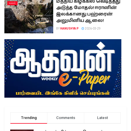
மத்திய கிழக்கில் வெடித்தது
உலகம்
அடுத்த மோதல்! ஈரானின்
இலக்கானது பஹ்ரைன்
அலுமினிய ஆலை!
BY
HANUSHYA P
2026-03-29
Trending
Comments
Latest