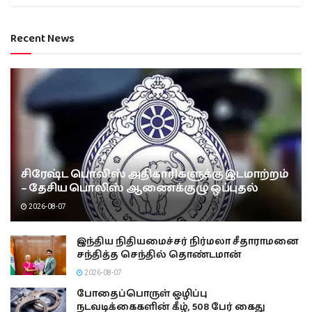
Recent News
சிரேஷ்ட பொலிஸ் அதிகாரிகளுக்கு இடமாற்றம்
– தேசிய பொலிஸ் ஆணைக்குழு ஒப்புதல்
2026-08-07
இந்திய நிதியமைச்சர் நிர்மலா சீதாராமனை
சந்தித்த செந்தில் தொண்டமான்
2026-08-07
போதைப்பொருள் ஒழிப்பு
நடவடிக்கைகளின் கீழ், 508 பேர் கைது