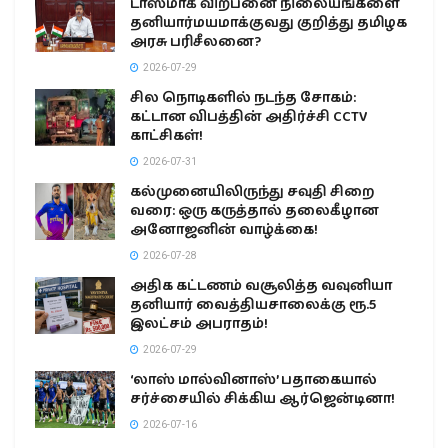
டாஸ்மாக் விற்பனை நிலையங்களை
தனியார்மயமாக்குவது குறித்து தமிழக
அரசு பரிசீலனை?
2026-07-29
சில நொடிகளில் நடந்த சோகம்:
கட்டான விபத்தின் அதிர்ச்சி CCTV
காட்சிகள்!
2026-07-31
கல்முனையிலிருந்து சவுதி சிறை
வரை: ஒரு கருத்தால் தலைகீழான
அனோஜனின் வாழ்க்கை!
2026-07-28
அதிக கட்டணம் வசூலித்த வவுனியா
தனியார் வைத்தியசாலைக்கு ரூ.5
இலட்சம் அபராதம்!
2026-07-29
‘லாஸ் மால்வினாஸ்’ பதாகையால்
சர்ச்சையில் சிக்கிய ஆர்ஜென்டினா!
2026-07-16