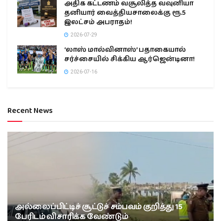
அதிக கட்டணம் வசூலித்த வவுனியா
தனியார் வைத்தியசாலைக்கு ரூ.5
இலட்சம் அபராதம்!
2026-07-29
‘லாஸ் மால்வினாஸ்’ பதாகையால்
சர்ச்சையில் சிக்கிய ஆர்ஜென்டினா!
2026-07-16
Recent News
அல்லைப்பிட்டிச் சூட்டுச் சம்பவம் குறித்து 15
பேரிடம் விசாரிக்க வேண்டும்