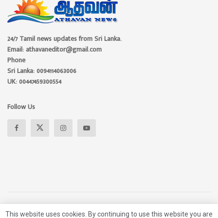
24/7 Tamil news updates from Sri Lanka.
Email: athavaneditor@gmail.com
Phone
Sri Lanka: 0094114063006
UK: 00447459300554
Follow Us
This website uses cookies. By continuing to use this website you are
About
Advertise
Privacy Policy
Contact Us