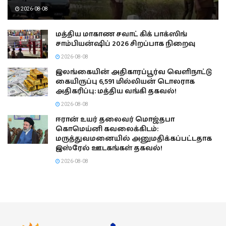
2026-08-08
மத்திய மாகாண சவாட் கிக் பாக்ஸிங்
சாம்பியன்ஷிப் 2026 சிறப்பாக நிறைவு
2026-08-08
இலங்கையின் அதிகாரப்பூர்வ வெளிநாட்டு
கையிருப்பு 6,591 மில்லியன் டொலராக
அதிகரிப்பு: மத்திய வங்கி தகவல்!
2026-08-08
ஈரான் உயர் தலைவர் மொஜ்தபா
கொமெய்னி கவலைக்கிடம்:
மருத்துவமனையில் அனுமதிக்கப்பட்டதாக
இஸ்ரேல் ஊடகங்கள் தகவல்!
2026-08-08